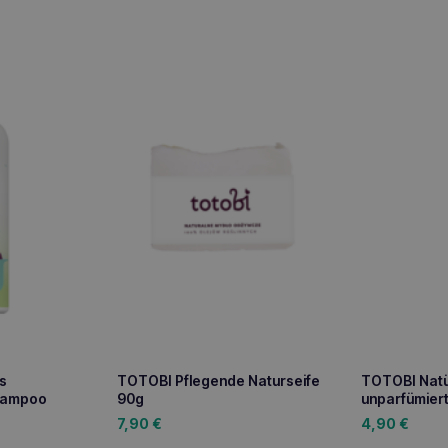
s
TOTOBI Pflegende Naturseife
TOTOBI Natü
hampoo
90g
unparfümiert
7,90
€
4,90
€