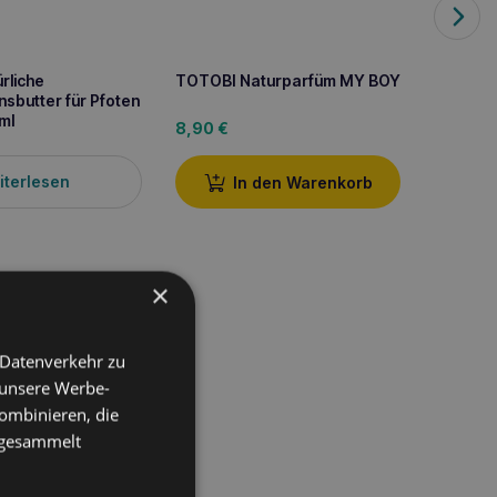
rliche
TOTOBI Naturparfüm MY BOY
TOTOBI
sbutter für Pfoten
Nebel
ml
8,90
€
6,90
iterlesen
In den Warenkorb
×
 Datenverkehr zu
 unsere Werbe-
ombinieren, die
e gesammelt
ihren Haustieren eine
lanzenextrakten und
 Der leichte Zusatz von