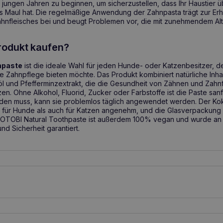
 jungen Jahren zu beginnen, um sicherzustellen, dass Ihr Haustier 
 Maul hat. Die regelmäßige Anwendung der Zahnpasta trägt zur Er
nfleisches bei und beugt Problemen vor, die mit zunehmendem Alt
rodukt kaufen?
hpaste
ist die ideale Wahl für jeden Hunde- oder Katzenbesitzer, d
 Zahnpflege bieten möchte. Das Produkt kombiniert natürliche Inhal
l und Pfefferminzextrakt, die die Gesundheit von Zähnen und Zahnf
en. Ohne Alkohol, Fluorid, Zucker oder Farbstoffe ist die Paste san
erden muss, kann sie problemlos täglich angewendet werden. Der 
ür Hunde als auch für Katzen angenehm, und die Glasverpackung u
 TOTOBI Natural Toothpaste ist außerdem 100% vegan und wurde an
nd Sicherheit garantiert.
r Paste auf die Zahnbürste auftragen 2. sanft putzen Sie Ihre Zähne
wendigkeit zu spülen 4. fest umarmen Bewerben regelmäßig 2-3 ma
m Essen.