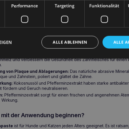
gt für einen frischen und angenehmen Atem, während die Paste de
Performance
Targeting
Funktionalität
ahnfleisches stärkt.
Die TOTOBI Natural Toothpaste
bildet einen 
tfernt effektiv Plaque und Ablagerungen. Dank des leckeren Kokosa
unde als auch für Katzen angenehm. Sie muss nicht abgespült werd
die tägliche Pflege. Die Glasverpackung unterstreicht den umweltfr
fkommen.
sundheitliche Vorteile
EIGEN
ALLE ABLEHNEN
ALLE A
lz und Zahnfleisch:
Natürliche Inhaltsstoffe wie Sheabutter und pf
hmelz und verbessern die Gesundheit des Zahnfleisches für einen
.
ung von Plaque und Ablagerungen:
Das natürliche abrasive Minera
aque und Zahnstein, poliert und glättet die Zähne.
irkung:
Kokosnussöl und Pfefferminzextrakt haben starke antibakteri
 fördern und Geruch neutralisieren.
m:
Pfefferminzextrakt sorgt für einen frischen und angenehmen At
e Wirkung.
e mit der Anwendung beginnen?
hpaste
ist für Hunde und Katzen jeden Alters geeignet. Es ist ratsa