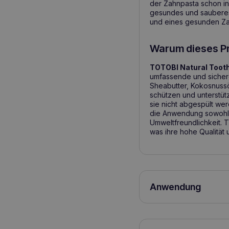
der Zahnpasta schon in
gesundes und sauberes
und eines gesunden Zah
Warum dieses P
TOTOBI Natural Toot
umfassende und sichere
Sheabutter, Kokosnussö
schützen und unterstütz
sie nicht abgespült w
die Anwendung sowohl f
Umweltfreundlichkeit.
was ihre hohe Qualität u
Anwendung
1. eine kleine Menge de
2 Minuten 3. keine Not
vorzugsweise nach de