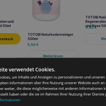
TOTOBI Natü
foten und
Regeneration
öl 50ml
und Nase 50
9,50
€
TOTOBI Naturbodenreiniger
We
500ml
arenkorb
5,50
€
Weiterlesen
ite verwendet Cookies.
okies, um Inhalte und Anzeigen zu personalisieren und unseren
ung
 geben Informationen über Ihre Nutzung unserer Website auch an
er weiter, die diese möglicherweise mit anderen Informationen k
estellt haben oder die sie im Rahmen Ihrer Nutzung ihrer Dienst
hpaste
ist die perfekte Lösung für Hunde- und Katzenbesitzer, die 
ahnpflege
bieten wollen. Ihre natürliche Formel, angereichert mit
Pf
nformationen
dert wirksam Infektionen, wirkt
antibakteriell
und
bakterientötend
.