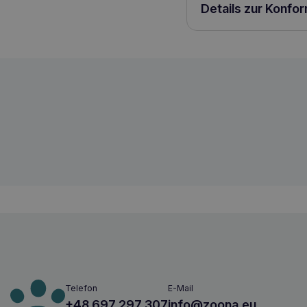
Details zur Konfo
TOTOBI Natürliche Zahnpasta 50ml
5900316589297
Telefon
E-Mail
+48 697 297 307
info@zoona.eu