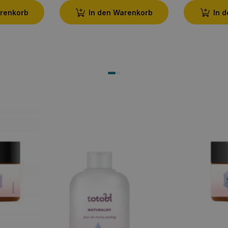
arenkorb
In den Warenkorb
In 