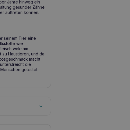
über Jahre hinweg ein
haltung gesunder Zähne
er auftreten können.
er seinem Tier eine
tsstoffe wie
leisch wirksam
ft zu Haustieren, und da
Kokosgeschmack macht
nterstreicht die
 Menschen getestet,
 und Zahnfleisch für ca.
l pro Woche,