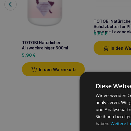
TOTOBI Natürliche
Schutzbutter für P
Nase mit Lavendel
9,50
€
TOTOBI Natürlicher
Allzweckreiniger 500ml
In den W
5,90
€
In den Warenkorb
Diese Webse
Wir verwenden Co
Produktbeschreib
analysieren. Wir
und Analysepartn
Sie ihnen bereitg
TOTOBI Natural Toot
gesunde und sichere
Z
haben.
Weitere I
natürlichen Ölen
, lin