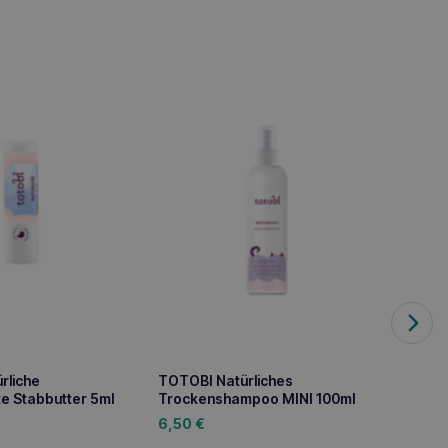
rliche
TOTOBI Natürliches
TOTOBI
e Stabbutter 5ml
Trockenshampoo MINI 100ml
Zecke
6,50
€
6,50