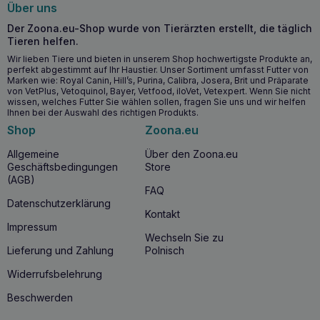
Über uns
Befeuchtet und pflegt das Fell und verhindert das
Austrocknen.
Der Zoona.eu-Shop wurde von Tierärzten erstellt, die täglich
Die hypoallergene Formel ist sicher für empfindliche
Tieren helfen.
Tierhaut.
Wir lieben Tiere und bieten in unserem Shop hochwertigste Produkte an,
Natürliche Öle wie Nelke und Lavendel bieten
perfekt abgestimmt auf Ihr Haustier. Unser Sortiment umfasst Futter von
Marken wie: Royal Canin, Hill’s, Purina, Calibra, Josera, Brit und Präparate
zusätzliche Pflegeeigenschaften.
von VetPlus, Vetoquinol, Bayer, Vetfood, iloVet, Vetexpert. Wenn Sie nicht
wissen, welches Futter Sie wählen sollen, fragen Sie uns und wir helfen
Ihnen bei der Auswahl des richtigen Produkts.
Ab wann lohnt sich die Anwendung?
Shop
Zoona.eu
TOTOBI Natural Tick Mist kann das ganze Jahr über
verwendet werden, ist aber besonders in Zeiten erhöhter
Allgemeine
Über den Zoona.eu
Zeckenaktivität, also im Frühjahr und Sommer, zu
Geschäftsbedingungen
Store
empfehlen. Das Produkt kann gefahrlos bei Hunden und
(AGB)
Katzen jeden Alters angewendet werden, auch bei
FAQ
Jungtieren und solchen mit Allergien. Es ist ratsam, das
Datenschutzerklärung
Produkt vor jedem Spaziergang aufzutragen, insbesondere
Kontakt
in Grünanlagen, um einen umfassenden Schutz vor Insekten
Impressum
Wechseln Sie zu
zu gewährleisten.
Lieferung und Zahlung
Polnisch
Warum dieses Produkt kaufen?
Widerrufsbelehrung
TOTOBI Natural Tick Mist
ist eine zuverlässige Lösung für
Beschwerden
Tierhalter, die ihren Haustieren den bestmöglichen Schutz
gegen Zecken und andere Insekten bieten und gleichzeitig