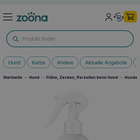
Products
search
Hund
Katze
Andere
Aktuelle Angebote
Startseite
—
Hund
—
Flöhe, Zecken, Parasiten beim Hund
—
Hundes