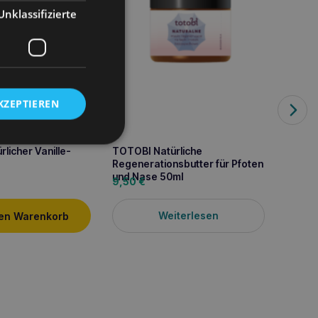
Unklassifizierte
KZEPTIEREN
licher Vanille-
TOTOBI Natürliche
Regenerationsbutter für Pfoten
und Nase 50ml
9,50
€
TOTOB
Weiterlesen
500ml
den Warenkorb
5,50