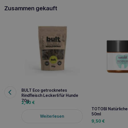
Zusammen gekauft
BULT Eco getrocknetes
Rindfleisch Leckerli für Hunde
70g
2,40
€
TOTOBI Natürlich
50ml
Weiterlesen
9,50
€