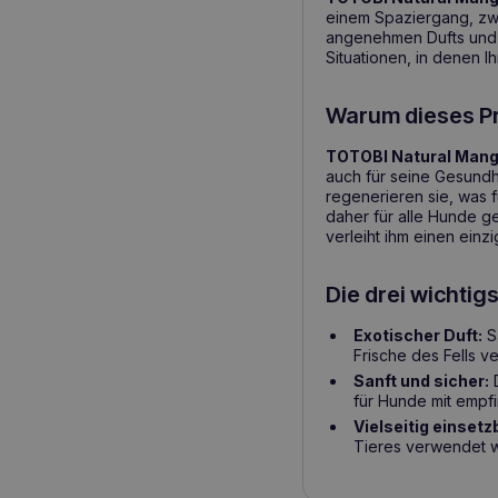
einem Spaziergang, zw
angenehmen Dufts und s
Situationen, in denen Ih
Warum dieses P
TOTOBI Natural Mang
auch für seine Gesundhe
regenerieren sie, was f
daher für alle Hunde g
verleiht ihm einen einz
Die drei wichti
Exotischer Duft:
Sa
Frische des Fells ve
Sanft und sicher:
D
für Hunde mit empfi
Vielseitig einsetz
Tieres verwendet we