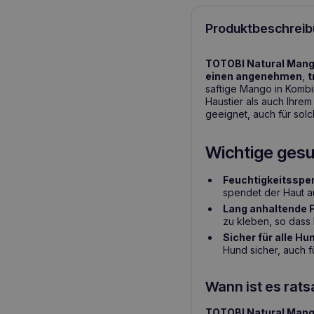
Produktbeschreib
TOTOBI Natural Mang
einen angenehmen
,
t
saftige Mango in Kombi
Haustier als auch Ihrem
geeignet, auch für solc
Wichtige gesu
Feuchtigkeitsspen
spendet der Haut au
Lang anhaltende F
zu kleben, so dass I
Sicher für alle Hu
Hund sicher, auch fü
Wann ist es rat
TOTOBI Natural Mang