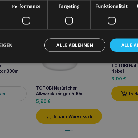
Performance
Targeting
Funktionalität
EIGEN
ALLE ABLEHNEN
ALLE A
r
TOTOBI Natür
tor 300ml
Nebel
6,90
€
TOTOBI Natürlicher
sen
Allzweckreiniger 500ml
In 
5,90
€
In den Warenkorb