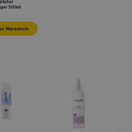
rlicher
iger 500ml
den Warenkorb