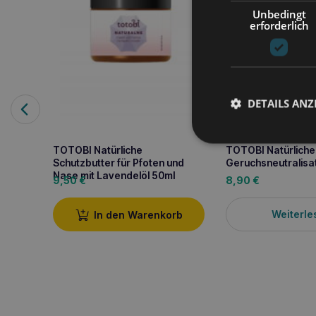
Unbedingt
erforderlich
DETAILS ANZ
TOTOBI Natürliche
TOTOBI Natürliche
Schutzbutter für Pfoten und
Geruchsneutralisa
Nase mit Lavendelöl 50ml
9,50
€
8,90
€
Weiterle
In den Warenkorb