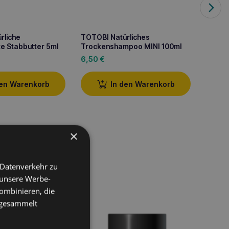
rliche
TOTOBI Natürliches
TOTOBI
e Stabbutter 5ml
Trockenshampoo MINI 100ml
Zecke
6,50
€
6,50
den Warenkorb
In den Warenkorb
×
 Datenverkehr zu
 unsere Werbe-
ombinieren, die
e gesammelt