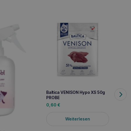
Baltica VENISON Hypo XS 50g
Baltic
PROBE
PROB
0,60
€
0,60
Weiterlesen