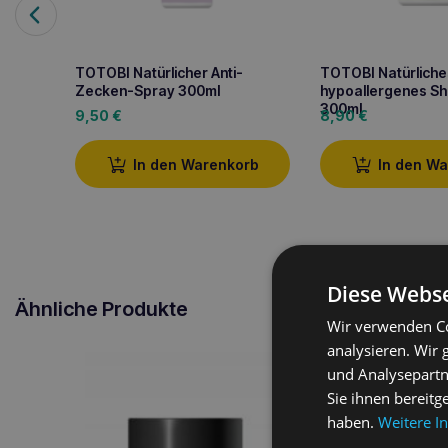
TOTOBI Natürlicher Anti-
TOTOBI Natürliche
Zecken-Spray 300ml
hypoallergenes S
300ml
9,50
€
8,90
€
In den Warenkorb
In den W
Diese Webse
Ähnliche Produkte
Wir verwenden Co
analysieren. Wir
und Analysepartn
Sie ihnen bereitg
haben.
Weitere I