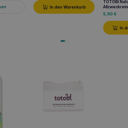
TOTOBI Natü
sen
Allzweckrein
In den Warenkorb
5,90
€
In 