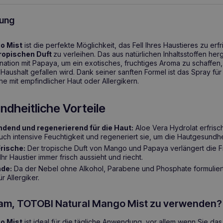
ung
o Mist
ist die perfekte Möglichkeit, das Fell Ihres Haustieres zu erf
ropischen Duft
zu verleihen. Das aus natürlichen Inhaltsstoffen herg
nation mit Papaya, um ein exotisches, fruchtiges Aroma zu schaffen
 Haushalt gefallen wird. Dank seiner sanften Formel ist das Spray fü
he mit empfindlicher Haut oder Allergikern.
ndheitliche Vorteile
dend und regenerierend für die Haut:
Aloe Vera Hydrolat erfrisch
ch intensive Feuchtigkeit und regeneriert sie, um die Hautgesundhe
rische:
Der tropische Duft von Mango und Papaya verlängert die Fr
hr Haustier immer frisch aussieht und riecht.
nde:
Da der Nebel ohne Alkohol, Parabene und Phosphate formuliert 
r Allergiker.
sam, TOTOBI Natural Mango Mist zu verwenden?
o Mist
ist ideal für die tägliche Anwendung, vor allem wenn Sie das