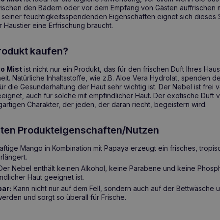
ischen den Bädern oder vor dem Empfang von Gästen auffrischen 
einer feuchtigkeitsspendenden Eigenschaften eignet sich dieses S
r Haustier eine Erfrischung braucht.
rodukt kaufen?
o Mist
ist nicht nur ein Produkt, das für den frischen Duft Ihres Hau
it. Natürliche Inhaltsstoffe, wie z.B. Aloe Vera Hydrolat, spenden d
ür die Gesunderhaltung der Haut sehr wichtig ist. Der Nebel ist frei
eeignet, auch für solche mit empfindlicher Haut. Der exotische Duf
igartigen Charakter, der jeden, der daran riecht, begeistern wird.
gsten Produkteigenschaften/Nutzen
ftige Mango in Kombination mit Papaya erzeugt ein frisches, tropi
rlängert.
er Nebel enthält keinen Alkohol, keine Parabene und keine Phosph
ndlicher Haut geeignet ist.
bar:
Kann nicht nur auf dem Fell, sondern auch auf der Bettwäsche u
rden und sorgt so überall für Frische.