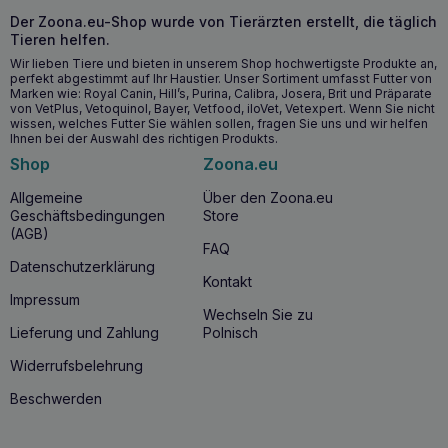
Der Zoona.eu-Shop wurde von Tierärzten erstellt, die täglich
Wann ist es ratsam, den TOTOBI
Tieren helfen.
Naturbodenreiniger zu verwenden?
Wir lieben Tiere und bieten in unserem Shop hochwertigste Produkte an,
perfekt abgestimmt auf Ihr Haustier. Unser Sortiment umfasst Futter von
Der
TOTOBI Natur
bodenreiniger lohnt sich, sobald Sie
Marken wie: Royal Canin, Hill’s, Purina, Calibra, Josera, Brit und Präparate
bemerken, dass Ihre Böden eine gründliche Reinigung
von VetPlus, Vetoquinol, Bayer, Vetfood, iloVet, Vetexpert. Wenn Sie nicht
benötigen, und auch, wenn Sie sich um die Hygiene in
wissen, welches Futter Sie wählen sollen, fragen Sie uns und wir helfen
einem Bereich mit Haustieren sorgen. Dies ist besonders
Ihnen bei der Auswahl des richtigen Produkts.
wichtig in Haushalten mit Haustieren, die auf dem Boden
Shop
Zoona.eu
liegen und chemische Rückstände einatmen können. Das
Produkt ist für alle Arten von Bodenbelägen geeignet und
Allgemeine
Über den Zoona.eu
wird für Menschen mit empfindlichen Nasen und Pfoten
Geschäftsbedingungen
Store
empfohlen. Es kann ohne Bedenken für die Gesundheit und
(AGB)
den Komfort von Menschen und Haustieren verwendet
FAQ
werden.
Datenschutzerklärung
Kontakt
Impressum
Warum sollten Sie dieses Produkt kaufen?
Wechseln Sie zu
Lieferung und Zahlung
Polnisch
Der
TOTOBI-Naturbodenreiniger
ist ein Produkt, das
Wirksamkeit und Sicherheit vereint und somit die ideale
Widerrufsbelehrung
Wahl für jeden Haushalt ist. Seine natürliche Formel ist frei
von schädlichen Chemikalien wie Sulfaten und Parabenen
Beschwerden
und somit sicher für Allergiker und Haustiere. Die Flüssigkeit
entfernt effektiv Schmutz, Flecken und unangenehme
Gerüche und hinterlässt die Oberflächen frisch und sauber.