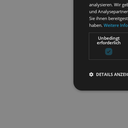
analysieren. Wir g
und Analysepartner
Sie ihnen bereitges
haben.
Weitere Inf
Unbedingt
erforderlich
DETAILS ANZE