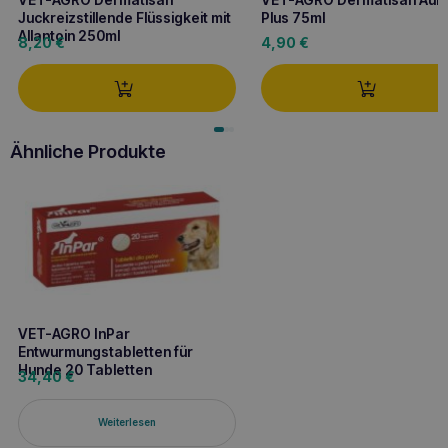
Juckreizstillende Flüssigkeit mit
Plus 75ml
Allantoin 250ml
8,20
€
4,90
€
Ähnliche Produkte
VET-AGRO InPar
Entwurmungstabletten für
Hunde 20 Tabletten
34,40
€
Weiterlesen