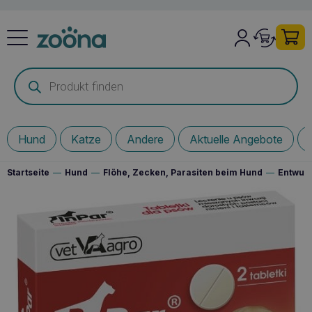
Products
search
Hund
Katze
Andere
Aktuelle Angebote
Startseite
—
Hund
—
Flöhe, Zecken, Parasiten beim Hund
—
Entwur