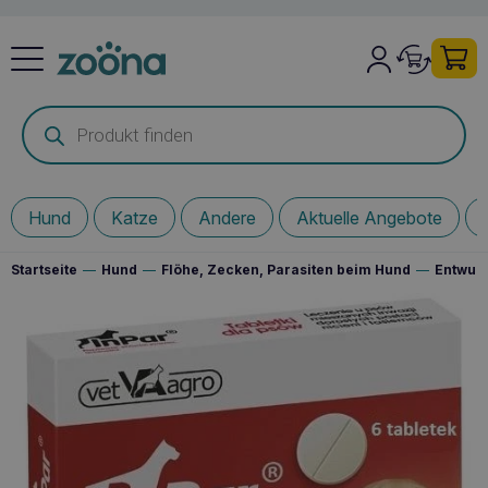
Products
search
Hund
Katze
Andere
Aktuelle Angebote
Startseite
—
Hund
—
Flöhe, Zecken, Parasiten beim Hund
—
Entwur