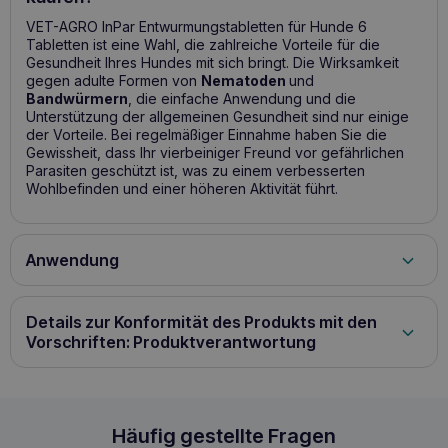
VET-AGRO InPar Entwurmungstabletten für Hunde 6
Tabletten ist eine Wahl, die zahlreiche Vorteile für die
Gesundheit Ihres Hundes mit sich bringt. Die Wirksamkeit
gegen adulte Formen von
Nematoden
und
Bandwürmern
, die einfache Anwendung und die
Unterstützung der allgemeinen Gesundheit sind nur einige
der Vorteile. Bei regelmäßiger Einnahme haben Sie die
Gewissheit, dass Ihr vierbeiniger Freund vor gefährlichen
Parasiten geschützt ist, was zu einem verbesserten
Wohlbefinden und einer höheren Aktivität führt.
Anwendung
Die Tablette kann direkt in das Maul des Hundes
verabreicht oder zerkleinert und mit dem Futter vermischt
Details zur Konformität des Produkts mit den
werden. Das Tier muss während der Behandlung nicht
hungern.
Empfohlene Dosis: 1 Tablette/10 kg
Vorschriften: Produktverantwortung
Körpergewicht
Bei einer Routinebehandlung ist eine
einzige Dosis ausreichend. Bei erkanntem Befall sollte die
Behandlung nach 14 Tagen wiederholt werden. Um
sicherzustellen, dass die richtige Dosis verabreicht wird,
sollte das Körpergewicht so genau wie möglich bestimmt
VET-AGRO InPar Entwurmungstabletten für Hu
Häufig gestellte Fragen