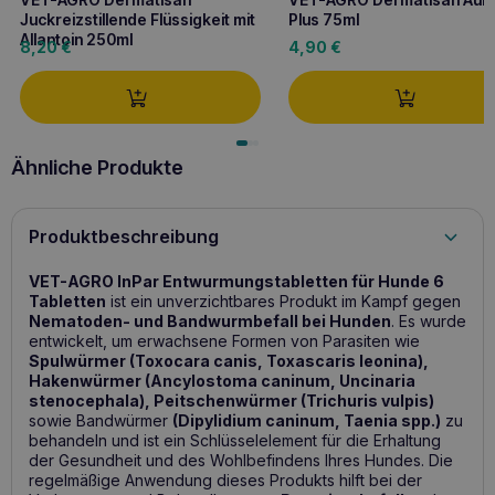
Juckreizstillende Flüssigkeit mit
Plus 75ml
Allantoin 250ml
8,20
€
4,90
€
Ähnliche Produkte
Produktbeschreibung
VET-AGRO InPar Entwurmungstabletten für Hunde 6
Tabletten
ist ein unverzichtbares Produkt im Kampf gegen
Nematoden- und Bandwurmbefall bei Hunden
. Es wurde
entwickelt, um erwachsene Formen von Parasiten wie
Spulwürmer (Toxocara canis, Toxascaris leonina),
Hakenwürmer (Ancylostoma caninum, Uncinaria
stenocephala), Peitschenwürmer (Trichuris vulpis)
sowie Bandwürmer
(Dipylidium caninum, Taenia spp.)
zu
behandeln und ist ein Schlüsselelement für die Erhaltung
der Gesundheit und des Wohlbefindens Ihres Hundes. Die
regelmäßige Anwendung dieses Produkts hilft bei der