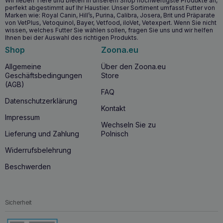
Wir lieben Tiere und bieten in unserem Shop hochwertigste Produkte an,
perfekt abgestimmt auf Ihr Haustier. Unser Sortiment umfasst Futter von
Marken wie: Royal Canin, Hill’s, Purina, Calibra, Josera, Brit und Präparate
von VetPlus, Vetoquinol, Bayer, Vetfood, iloVet, Vetexpert. Wenn Sie nicht
wissen, welches Futter Sie wählen sollen, fragen Sie uns und wir helfen
Ihnen bei der Auswahl des richtigen Produkts.
Shop
Zoona.eu
Allgemeine
Über den Zoona.eu
Geschäftsbedingungen
Store
(AGB)
FAQ
Datenschutzerklärung
Kontakt
Impressum
Wechseln Sie zu
Lieferung und Zahlung
Polnisch
Widerrufsbelehrung
Beschwerden
Sicherheit