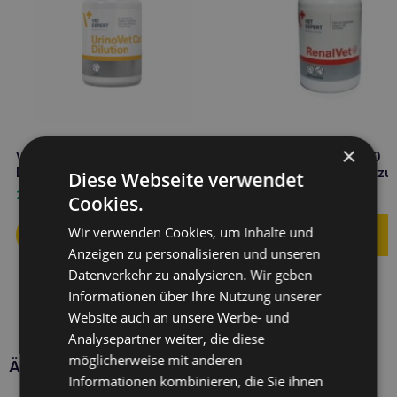
×
VET EXPERT Urinovet Cat
VET EXPERT Renalvet 60
Dilution 45 Kapseln Harnwege
Kapseln Nierenunterstützu
Diese Webseite verwendet
für Hunde und Katzen
20,10
€
21,50
€
Cookies.
Wir verwenden Cookies, um Inhalte und
Anzeigen zu personalisieren und unseren
Datenverkehr zu analysieren. Wir geben
Informationen über Ihre Nutzung unserer
Website auch an unsere Werbe- und
Analysepartner weiter, die diese
möglicherweise mit anderen
Ähnliche Produkte
Informationen kombinieren, die Sie ihnen