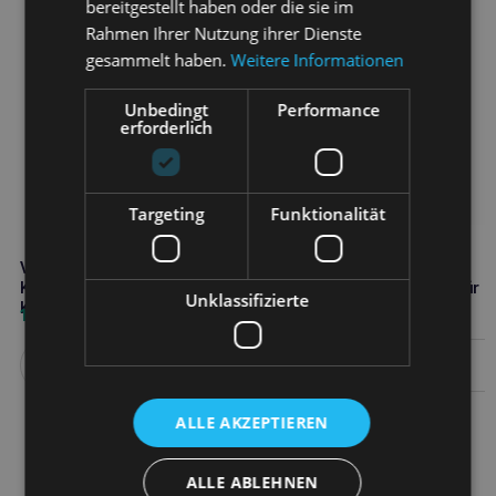
bereitgestellt haben oder die sie im
Rahmen Ihrer Nutzung ihrer Dienste
gesammelt haben.
Weitere Informationen
Unbedingt
Performance
erforderlich
Targeting
Funktionalität
VET EXPERT Hepatiale Forte
VET EXPERT Kalmvet 60
Kleine Rassen & Katzen 40
Kapseln gegen Stress für
Unklassifizierte
Kapseln
Hunde und Katzen
13,70
€
20,90
€
Weiterlesen
Weiterlesen
ALLE AKZEPTIEREN
ALLE ABLEHNEN