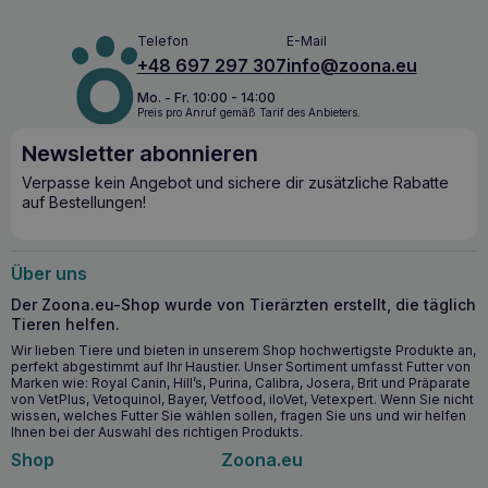
nicht nur eine Unterstützung für die Immunität. Seine
einzigartige Formel wurde entwickelt, um Haustiere mit den
Telefon
E-Mail
notwendigen Inhaltsstoffen zu versorgen, um eine gesunde
+48 697 297 307
info@zoona.eu
Darmflora
aufrechtzuerhalten, die für die allgemeine
Gesundheit und das Wohlbefinden unserer Haustiere
Mo. - Fr. 10:00 - 14:00
Preis pro Anruf gemäß Tarif des Anbieters.
entscheidend ist.
Newsletter abonnieren
Die wichtigsten gesundheitlichen
Verpasse kein Angebot und sichere dir zusätzliche Rabatte
Vorteile:
auf Bestellungen!
Wiederaufbau und Stärkung der
Darmschleimhautbarriere.
Über uns
Unterstützung für ein gesundes Darmmikrobiom.
Stärkung des Immunsystems und Unterstützung bei der
Der Zoona.eu-Shop wurde von Tierärzten erstellt, die täglich
Bekämpfung von Krankheitserregern.
Tieren helfen.
Hemmt das Wachstum von pathogenen Bakterien
Wir lieben Tiere und bieten in unserem Shop hochwertigste Produkte an,
perfekt abgestimmt auf Ihr Haustier. Unser Sortiment umfasst Futter von
Verbessert die allgemeine Gesundheit und das
Marken wie: Royal Canin, Hill’s, Purina, Calibra, Josera, Brit und Präparate
Wohlbefinden des Tieres.
von VetPlus, Vetoquinol, Bayer, Vetfood, iloVet, Vetexpert. Wenn Sie nicht
Reguliert die nützliche Mikroflora im Verdauungstrakt
wissen, welches Futter Sie wählen sollen, fragen Sie uns und wir helfen
Ihnen bei der Auswahl des richtigen Produkts.
Unterstützt die unspezifische Immunität und verringert
Shop
Zoona.eu
das Risiko von Durchfallerkrankungen.