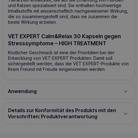
und Katzen spezialisiert sind. Sie enthalten hochwertige
Inhaltsstoffe mit wissenschaftlich nachgewiesener Wirkung,
die so zusammengestellt sind, dass sie zusammen die
beste Wirkung erzielen.
VET EXPERT Calm&Relax 30 Kapseln gegen
Stresssymptome – HIGH TREATMENT
Köstlicher Geschmack ist eine der Prioritäten bei der
Entwicklung von VET EXPERT Produkten. Damit soll
sichergestellt werden, dass die VET EXPERT-Produkte von
Ihrem Freund mit Freude eingenommen werden.
Anwendung
EINFACHE DOSIERUNG:
1 TWIST OFF-Kapsel bis 15 kg
Körpergewicht pro Tag, 2 TWIST OFF-Kapseln über 15 kg
Details zur Konformität des Produkts mit den
Körpergewicht pro Tag
DIE BEQUEMSTE
VERABREICHUNGSFORM –
TWIST OFF-KAPSELN TWIST
Vorschriften: Produktverantwortung
OFF-Kapseln sind äußerst bequem zu verabreichen –
drehen Sie einfach den Kapselkopf und geben Sie den
Inhalt Ihrem Haustier mit einer Mahlzeit, auf die Pfote oder