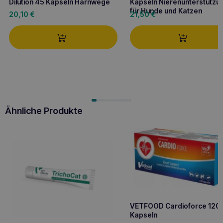
Dilution 45 Kapseln Harnwege
Kapseln Nierenunterstützu
für Hunde und Katzen
20,10
€
21,50
€
Ähnliche Produkte
VETFOOD Cardioforce 120
Kapseln