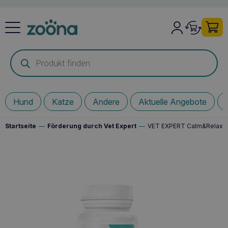
Products
search
Hund
Katze
Andere
Aktuelle Angebote
Startseite
—
Förderung durch Vet Expert
—
VET EXPERT Calm&Relax 3