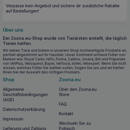
Stärkt das Immunsystem und schützt vor Infektionen.
Verpasse kein Angebot und sichere dir zusätzliche Rabatte
auf Bestellungen!
Unterstützt die Herz- und Gelenkfunktion.
Beugt degenerativen Veränderungen der Netzhaut vor
und unterstützt die Sehkraft.
Über uns
Hilft, eine altersgemäße Muskelmasse zu erhalten.
Der Zoona.eu-Shop wurde von Tierärzten erstellt, die täglich
Wann sollten Sie mit VET EXPERT
Tieren helfen.
Wir lieben Tiere und bieten in unserem Shop hochwertigste Produkte an,
Geriativet Dog 45 Tabletten für ältere
perfekt abgestimmt auf Ihr Haustier. Unser Sortiment umfasst Futter von
Hunde beginnen?
Marken wie: Royal Canin, Hill’s, Purina, Calibra, Josera, Brit und Präparate
von VetPlus, Vetoquinol, Bayer, Vetfood, iloVet, Vetexpert. Wenn Sie nicht
wissen, welches Futter Sie wählen sollen, fragen Sie uns und wir helfen
VET EXPERT Geriativet Dog 45 Tabletten für ältere Hunde
Ihnen bei der Auswahl des richtigen Produkts.
wird besonders für
ältere Hunde
empfohlen, die den
natürlichen Veränderungen im Zusammenhang mit dem
Shop
Zoona.eu
Alterungsprozess unterliegen. Es ist ein ideales Produkt für
Allgemeine
Über den Zoona.eu
Hunde, die Unterstützung in den Bereichen
Herz, Gelenke
Geschäftsbedingungen
Store
und Augen
benötigen, sowie für Hunde, die eine
(AGB)
Unterstützung des
Immunsystems
und Schutz vor
FAQ
altersbedingter
Demenz
benötigen.
Datenschutzerklärung
Kontakt
Warum VET EXPERT Geriativet Dog 45
Impressum
Wechseln Sie zu
Tabletten für ältere Hunde kaufen?
Lieferung und Zahlung
Polnisch