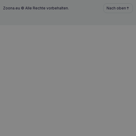
Beta-Glucan
unterstützt die Entwicklung einer
Zoona.eu © Alle Rechte vorbehalten.
Nach oben
unspezifischen Immunität, so dass das Tier besser in der
Lage ist, sich gegen virale und bakterielle Infektionen zu
wehren.
Lutein
schützt das Augenlicht dank seiner antioxidativen
Eigenschaften.