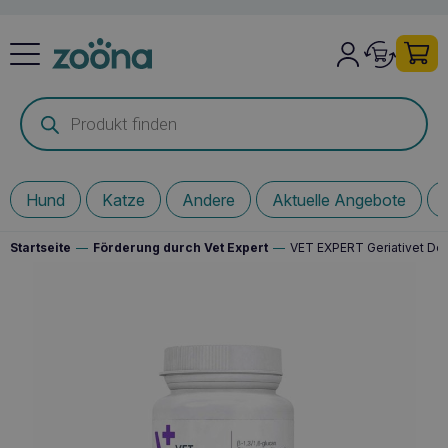
Products
search
Hund
Katze
Andere
Aktuelle Angebote
Startseite
—
Förderung durch Vet Expert
—
VET EXPERT Geriativet Dog