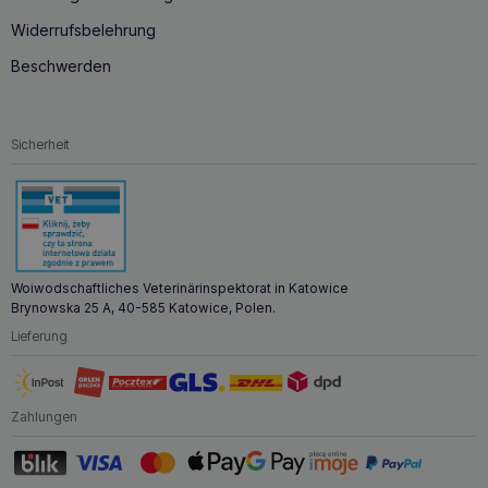
Wenn Sie sich für
VET EXPERT Geriativet Dog 45
Widerrufsbelehrung
Tabletten für ältere Hunde
entscheiden, bieten Sie Ihrem
älteren Hund eine umfassende Unterstützung, damit er sich
Beschwerden
in seinen letzten Lebensjahren einer besseren Gesundheit
und mehr Aktivität erfreuen kann. Die Formel unterstützt
nicht nur die wichtigsten Körperfunktionen, sondern trägt
auch zum körperlichen und geistigen Wohlbefinden Ihres
Sicherheit
vierbeinigen Freundes bei.
VET EXPERT Geriativet Dog 45 Tabletten für
ältere
Hunde ist eine speziell für ältere Hunde entwickelte Formel
zur Unterstützung eines normalen Energiestoffwechsels,
der Leistungsfähigkeit und Vitalität.
Glucosamin
trägt dazu bei, degenerative
Woiwodschaftliches Veterinärinspektorat in Katowice
Gelenkveränderungen bei älteren Hunden zu reduzieren.
Brynowska 25 A, 40-585 Katowice, Polen.
L-Carnitin
spielt eine Schlüsselrolle im
Lieferung
Fettsäurestoffwechsel und bei der Energieproduktion.
Durch die Verbesserung der zellulären Fettverbrennung
kann L-Carnitin eine Gewichtszunahme des Tieres
verhindern oder die Gewichtsabnahme erleichtern.
Zahlungen
HMB
schützt die Skelettmuskelzellen vor der Zerstörung
und erleichtert den Erhalt der Muskelmasse bei älteren
Tieren, die zu Muskelschwund neigen.