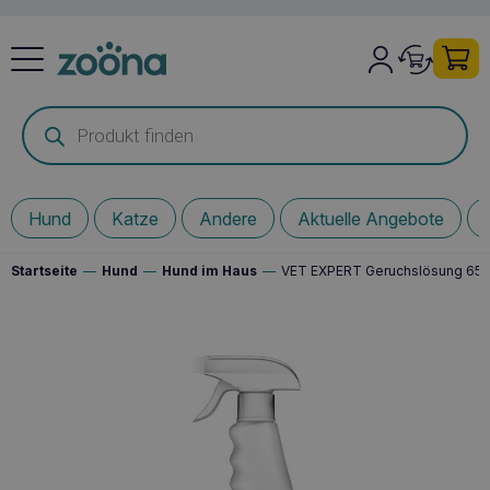
Products
search
Hund
Katze
Andere
Aktuelle Angebote
Startseite
—
Hund
—
Hund im Haus
—
VET EXPERT Geruchslösung 650m