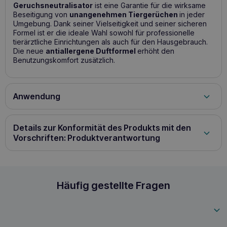
Geruchsneutralisator
ist eine Garantie für die wirksame
Beseitigung von
unangenehmen Tiergerüchen
in jeder
Umgebung. Dank seiner Vielseitigkeit und seiner sicheren
Formel ist er die ideale Wahl sowohl für professionelle
tierärztliche Einrichtungen als auch für den Hausgebrauch.
Die neue
antiallergene Duftformel
erhöht den
Benutzungskomfort zusätzlich.
Anwendung
Ein vielseitig einsetzbares Produkt, z. B. in einer Tierklinik,
in einem Tierheim, in einem Zwinger, zu Hause, auch direkt
Details zur Konformität des Produkts mit den
am Tier. Direkt auf die Geruchsquelle (verschmutzte Stelle,
Bett, Käfig, Einstreu) oder jede andere Quelle
Vorschriften: Produktverantwortung
unangenehmen Geruchs sprühen. Das Produkt kann auch
als Lufterfrischer verwendet werden, um unangenehme
Gerüche in einem Raum schnell zu beseitigen, indem es in
die Luft gesprüht wird.
VET EXPERT Geruchslösung 650ml Geruchsneu
Häufig gestellte Fragen
5902454200713