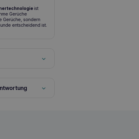
mertechnologie
ist
ehme Gerüche
de Gerüche, sondern
Hunde entscheidend ist.
nger, zu Hause.
 die Quelle des
. Falls erforderlich,
in zufriedenstellendes
antwortung