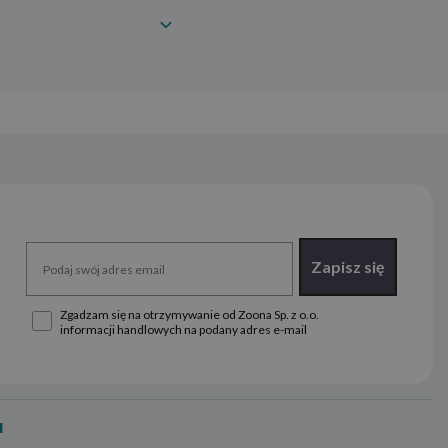
Zapisz się
Zgadzam się na otrzymywanie od Zoona Sp. z o.o.
informacji handlowych na podany adres e-mail
u