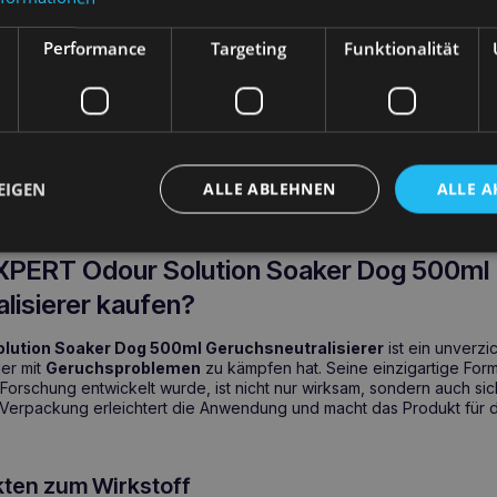
ftkomposition:
Sicher für empfindliche Hunde.
bar:
Wirksam auf einer Vielzahl von Oberflächen, einschließlich T
Performance
Targeting
Funktionalität
n es verwenden?
lution Soaker Dog 500ml Geruchsneutralisierer
ist ideal für Si
nangenehmen Gerüchen
von Hunden ausgesetzt ist. Er eignet sic
EIGEN
ALLE ABLEHNEN
ALLE A
eren Hunden und auch für Bereiche, in denen Hunde Probleme mit d
ht es für den Einsatz in jeder Wohnung geeignet.
PERT Odour Solution Soaker Dog 500ml
lisierer kaufen?
lution Soaker Dog 500ml Geruchsneutralisierer
ist ein unverzi
er mit
Geruchsproblemen
zu kämpfen hat. Seine einzigartige Form
Forschung entwickelt wurde, ist nicht nur wirksam, sondern auch sic
 Verpackung erleichtert die Anwendung und macht das Produkt für 
kten zum Wirkstoff