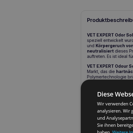
Produktbeschreib
VET EXPERT Odor Sol
speziell entwickelt wu
und
Körpergeruch vo
neutralisiert
dieses Pr
auftreten. Es ist ideal 
VET EXPERT Odour So
Markt, das die
hartnäc
Polymertechnologie bric
zu einem wirksamen Hil
antiallergene
Duftform
Diese Webse
vierbeinige Pfleger ist.
Wir verwenden Co
Wichtigste ge
analysieren. Wir
und Analysepartn
Effektive Geruchs
Sie ihnen bereitg
Sicherheit für Ti
haben.
Weitere I