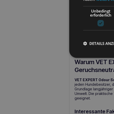
Anti-allergene Du
Vielseitig einsetz
Unbedingt
Möbeln.
erforderlich
Wann sollte ma
VET EXPERT Odour So
häusliche Umgebung
u
DETAILS ANZ
mit jungen Welpen, ält
Die sichere Formel mac
Warum VET EX
Geruchsneutra
VET EXPERT Odour So
jeden Hundebesitzer, d
Grundlage langjähriger 
Umwelt. Die praktische
geeignet.
Interessante Fa