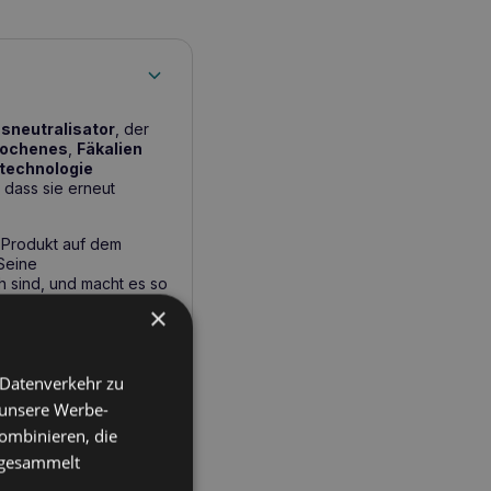
sneutralisator
, der
rochenes
,
Fäkalien
technologie
 dass sie erneut
e Produkt auf dem
 Seine
h sind, und macht es so
der Wohnung.
Die
×
ezeichnete Wahl für
 Datenverkehr zu
 unsere Werbe-
ombinieren, die
rpergeruch von Hunden.
e gesammelt