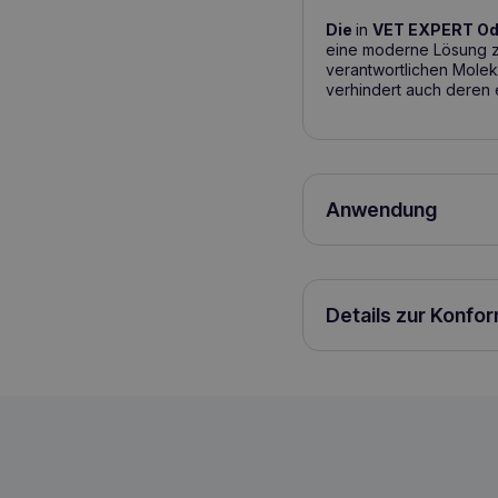
Die
in
VET EXPERT Odo
eine moderne Lösung 
verantwortlichen Molek
verhindert auch deren 
Anwendung
Das Produkt kann verwen
Gebrauchsanweisung: D
unangenehmen Geruchs a
gründlich einweichen. T
Details zur Konfo
Ergebnis erzielt wird. 
VET EXPERT Geruchslösung Soaker Hun