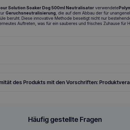
ur Solution Soaker Dog 500ml Neutralisator
verwendete
Poly
zur
Geruchsneutralisierung
, die auf dem Abbau der für unangen
üle beruht. Diese innovative Methode beseitigt nicht nur bestehen
erneutes Auftreten, was für ein sauberes und frisches Zuhause für 
det werden: in der Tierklinik, im Tierheim, im Friseursalon, im Zwi
en Deckel der Flasche abschrauben und den Abzug aufschrauben,
nvisieren und eine angemessene Menge der Flüssigkeit aufsprühen
rocknen lassen. Falls erforderlich, den Vorgang wiederholen, bis e
rmität des Produkts mit den Vorschriften: Produktver
Das Produkt kann auch direkt auf das Tier aufgetragen werden.
d 500ml Neutralisator
Häufig gestellte Fragen