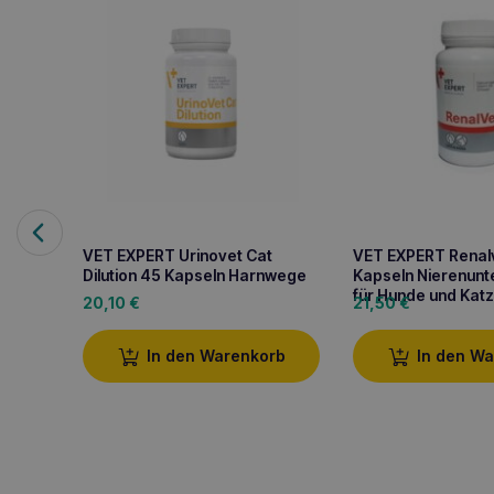
VET EXPERT Urinovet Cat
VET EXPERT Renal
Dilution 45 Kapseln Harnwege
Kapseln Nierenunt
für Hunde und Kat
20,10
€
21,50
€
In den Warenkorb
In den W