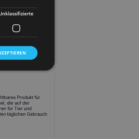
eppichen, Wänden und
Unklassifizierte
tuationen, in denen die
h perfekt für Haushalte
KZEPTIEREN
er Sauberkeit haben.
chtbares Produkt für
el, die auf der
her für Tier und
den täglichen Gebrauch