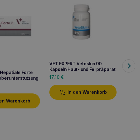
VET EXPERT Vetoskin 90
Kapseln Haut- und Fellpräparat
Hepatiale Forte
VET E
17,10
€
Leberunterstützung
Katze
24,4
In den Warenkorb
den Warenkorb