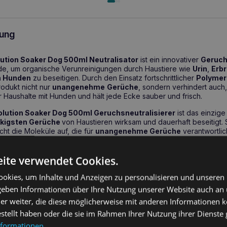
ung
ution Soaker Dog 500ml Neutralisator
ist ein innovativer
Geruch
rde, um organische Verunreinigungen durch Haustiere wie
Urin
,
Erb
n Hunden
zu beseitigen. Durch den Einsatz fortschrittlicher
Polymer
odukt nicht nur
unangenehme
Gerüche
, sondern verhindert auch,
für Haushalte mit Hunden und hält jede Ecke sauber und frisch.
lution Soaker Dog 500ml Geruchsneutralisierer
ist das einzig
kigsten Gerüche
von Haustieren wirksam und dauerhaft beseitigt.
ht die Moleküle auf, die für
unangenehme Gerüche
verantwortlic
fsmittel für die Aufrechterhaltung von Sauberkeit und Hygiene in 
el ist auch für empfindliche Haustiere sicher, so dass es eine ausg
ite verwendet Cookies.
okies, um Inhalte und Anzeigen zu personalisieren und unseren
sundheitliche Vorteile
 geben Informationen über Ihre Nutzung unserer Website auch an
er weiter, die diese möglicherweise mit anderen Informationen k
eliminierung:
Neutralisiert wirksam Urin, Kot, Erbrochenes und Kö
estellt haben oder die sie im Rahmen Ihrer Nutzung ihrer Dienst
ere und Umwelt:
Das Produkt ist biologisch abbaubar und ungiftig.
nformationen