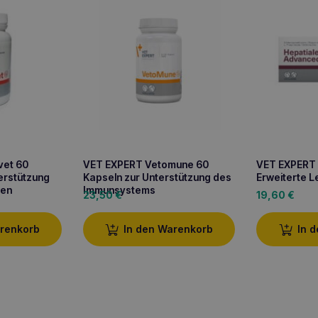
vet 60
VET EXPERT Vetomune 60
VET EXPERT 
erstützung
Kapseln zur Unterstützung des
Erweiterte 
zen
Immunsystems
23,50
€
19,60
€
arenkorb
In den Warenkorb
In 