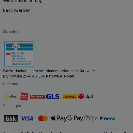
Widerrufsbelehrung
Advanced Leberunterstützung kaufen?
Beschwerden
Die Entscheidung für VET EXPERT Hepatiale Forte
Advanced Leberunterstützung ist eine Entscheidung für die
bestmögliche Leberpflege Ihres Tieres. Die fortschrittliche
Formel wurde entwickelt, um die Leberfunktion umfassend
Sicherheit
zu unterstützen, sie vor schädlichen Substanzen zu
schützen und ihre natürliche Regeneration zu fördern.
Woiwodschaftliches Veterinärinspektorat in Katowice
Brynowska 25 A, 40-585 Katowice, Polen.
Lieferung
Zahlungen