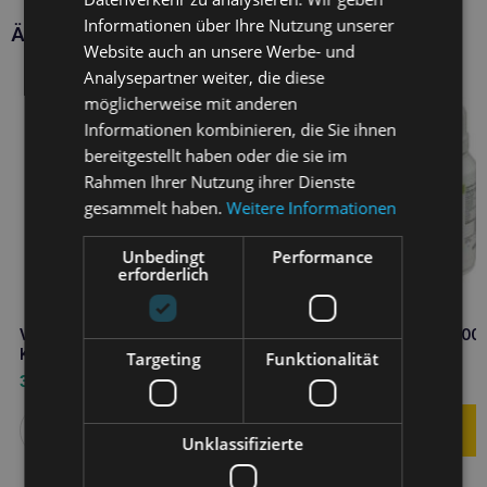
Informationen über Ihre Nutzung unserer
Ähnliche Produkte
Website auch an unsere Werbe- und
Analysepartner weiter, die diese
möglicherweise mit anderen
Informationen kombinieren, die Sie ihnen
bereitgestellt haben oder die sie im
Rahmen Ihrer Nutzung ihrer Dienste
gesammelt haben.
Weitere Informationen
Unbedingt
Performance
erforderlich
VETOQUINOL Enisyl-F
VETOQUINOL Rubenal 300 
Katzenpaste 100ml
Tabletten
Targeting
Funktionalität
31,10
€
59,00
€
Weiterlesen
Unklassifizierte