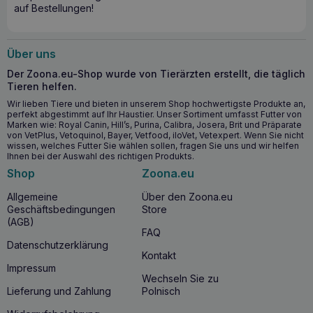
der Phospholipide und des L-Betains.
auf Bestellungen!
Schützt vor Leberschäden
: der Distelsamenextrakt
verhindert, dass sich die Toxine mit den Leberzellen
verbinden.
Über uns
Unterstützt den Stickstoff- und Ammoniak-
Der Zoona.eu-Shop wurde von Tierärzten erstellt, die täglich
Stoffwechsel
: durch L-Arginin und L-Glutamin.
Tieren helfen.
Antioxidativer Schutz
: Zink schützt die Leber vor
Wir lieben Tiere und bieten in unserem Shop hochwertigste Produkte an,
freien Radikalen.
perfekt abgestimmt auf Ihr Haustier. Unser Sortiment umfasst Futter von
Marken wie: Royal Canin, Hill’s, Purina, Calibra, Josera, Brit und Präparate
von VetPlus, Vetoquinol, Bayer, Vetfood, iloVet, Vetexpert. Wenn Sie nicht
Wann sollte man mit der Einnahme von VET
wissen, welches Futter Sie wählen sollen, fragen Sie uns und wir helfen
EXPERT Hepatiale Forte Advanced
Ihnen bei der Auswahl des richtigen Produkts.
Leberunterstützung beginnen?
Shop
Zoona.eu
Die Verwendung von VET EXPERT Hepatiale Forte
Allgemeine
Über den Zoona.eu
Advanced Leberunterstützung wird
für Hunde und Katzen
Geschäftsbedingungen
Store
mit Verdacht auf eine Lebererkrankung
,
Entzündung
,
(AGB)
Leberintoxikation
,
gestörter Gallensekretion
oder
FAQ
Gallenstau
empfohlen. Die Formel wird besonders in
Datenschutzerklärung
Fällen empfohlen, die eine intensive Regeneration der
Kontakt
Hepatozyten und einen Schutz vor Leberschäden
Impressum
Wechseln Sie zu
erfordern.
Lieferung und Zahlung
Polnisch
Warum sollten Sie VET EXPERT Hepatiale Forte