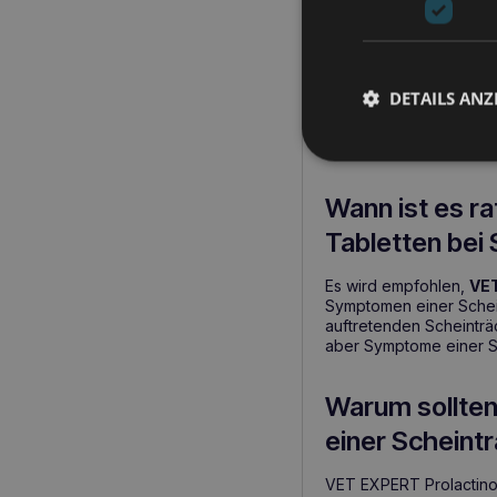
Die wichtigste
Natürliche Inhaltss
Regulierung des Pr
DETAILS ANZ
Unterstützung der 
Verengung der Blut
Wann ist es r
Tabletten bei
Es wird empfohlen,
VET
Symptomen einer Schein
auftretenden Scheinträc
aber Symptome einer Sc
Warum sollten
einer Scheintr
VET EXPERT Prolactino 