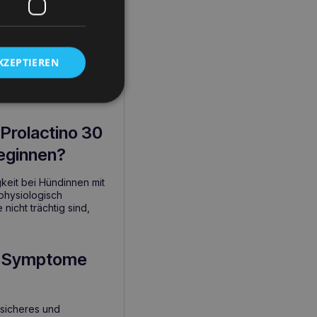
aft.
KZEPTIEREN
öwenzahn.
Prolactino 30
beginnen?
keit bei Hündinnen mit
physiologisch
nicht trächtig sind,
en Symptome
 sicheres und