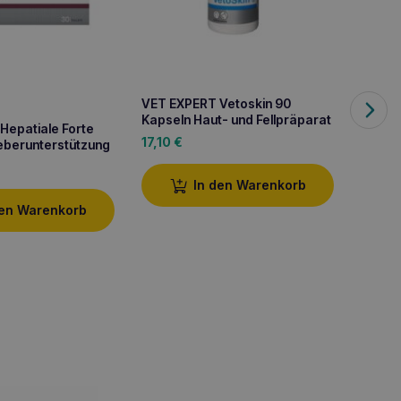
VET EXPERT Vetoskin 90
Kapseln Haut- und Fellpräparat
Hepatiale Forte
VET E
17,10
€
Leberunterstützung
Katze
24,4
In den Warenkorb
den Warenkorb