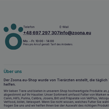
Telefon
E-Mail
+48 697 297 307
info@zoona.eu
Mo. - Fr. 10:00 - 14:00
Preis pro Anruf gemäß Tarif des Anbieters.
Über uns
Der Zoona.eu-Shop wurde von Tierärzten erstellt, die täglich
helfen.
Wir lieben Tiere und bieten in unserem Shop hochwertigste Produkte an, 
abgestimmt auf Ihr Haustier. Unser Sortiment umfasst Futter von Marken w
Canin, Hill’s, Purina, Calibra, Josera, Brit und Präparate von VetPlus, Vetoqu
Vetfood, iloVet, Vetexpert. Wenn Sie nicht wissen, welches Futter Sie wähl
fragen Sie uns und wir helfen Ihnen bei der Auswahl des richtigen Produkt