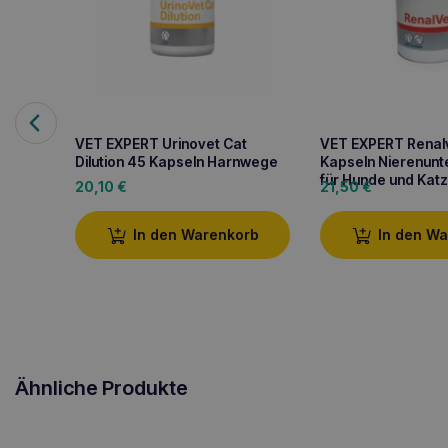
VET EXPERT Urinovet Cat
VET EXPERT Renal
Dilution 45 Kapseln Harnwege
Kapseln Nierenunt
für Hunde und Kat
20,10
€
21,50
€
In den Warenkorb
In den W
Ähnliche Produkte