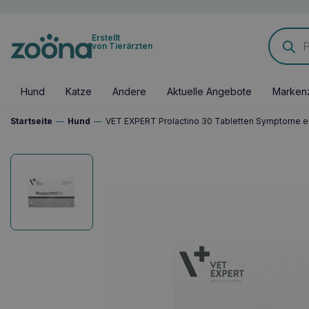
Products
Erstellt
search
von Tierärzten
Hund
Katze
Andere
Aktuelle Angebote
Marken
Startseite
—
Hund
—
VET EXPERT Prolactino 30 Tabletten Symptome e