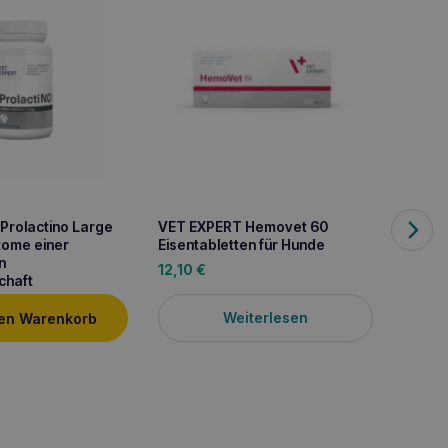
Prolactino Large
VET EXPERT Hemovet 60
ome einer
Eisentabletten für Hunde
n
12,10
€
chaft
Weiterlesen
den Warenkorb