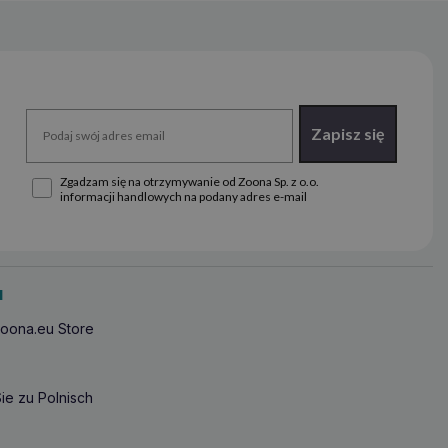
Zapisz się
Zgadzam się na otrzymywanie od Zoona Sp. z o.o.
informacji handlowych na podany adres e-mail
u
oona.eu Store
ie zu Polnisch