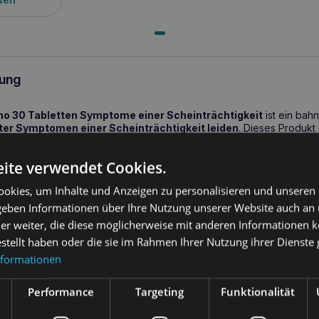
ung
o 30 Tabletten Symptome einer Scheinträchtigkeit
ist ein ba
nter Symptomen einer Scheinträchtigkeit leiden
. Dieses Produkt 
stoffen und wurde speziell entwickelt, um die klinischen Anzeichen ei
ge Milchsekretion
oder
Verhaltensänderungen
, wirksam zu lin
ite verwendet Cookies.
 sorgt so für die Gesundheit und das Wohlbefinden Ihres Tieres.
okies, um Inhalte und Anzeigen zu personalisieren und unseren
e Lösung für die Behandlung von Scheintr
 geben Informationen über Ihre Nutzung unserer Website auch an
er weiter, die diese möglicherweise mit anderen Informationen k
no 30 Tabletten Symptome einer Scheinschwangerschaft
ist d
estellt haben oder die sie im Rahmen Ihrer Nutzung ihrer Dienst
h einer natürlichen Möglichkeit suchen, ihrer Hündin während einer
nformationen
aft
zu helfen. Inhaltsstoffe wie
Immaculata
,
Petersilie
und
Löwe
Wasserausscheidung und den Stoffwechsel zu regulieren. Der Zusat
utgefäße der Brustdrüse zu verkleinern, was für die Verringerung de
Performance
Targeting
Funktionalität
entscheidend ist.