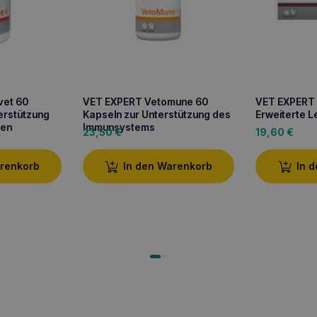
vet 60
VET EXPERT Vetomune 60
VET EXPERT 
erstützung
Kapseln zur Unterstützung des
Erweiterte 
zen
Immunsystems
23,50
€
19,60
€
arenkorb
In den Warenkorb
In 