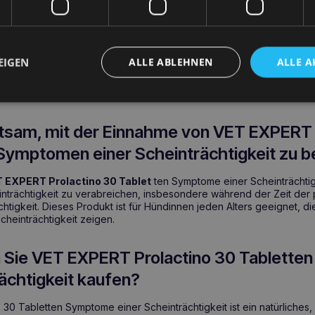
n gesundheitlichen Vorteile
toffe zur Linderung der Symptome einer eingebildeten Schwangersch
olaktinspiegels dank der Gemeinen Immaculata.
EIGEN
ALLE ABLEHNEN
ALLE A
Wasserausscheidung und des Stoffwechsels durch Petersilie und L
gefäße der Brustdrüse durch Rosskastanie.
atsam, mit der Einnahme von VET EXPERT 
 Symptomen einer Scheinträchtigkeit zu 
 EXPERT Prolactino 30 Tablet
ten Symptome einer Scheinträchtig
trächtigkeit zu verabreichen, insbesondere während der Zeit der 
htigkeit. Dieses Produkt ist für Hündinnen jeden Alters geeignet, die 
heinträchtigkeit zeigen.
 Sie VET EXPERT Prolactino 30 Tablett
ächtigkeit kaufen?
30 Tabletten Symptome einer Scheinträchtigkeit ist ein natürliches,