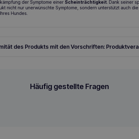
Bekämpfung der Symptome einer
Scheinträchtigkeit
. Dank seiner s
dukt nicht nur unerwünschte Symptome, sondern unterstützt auch di
Ihres Hundes.
rmität des Produkts mit den Vorschriften: Produktver
ymptome einer eingebildeten Schwangers
Häufig gestellte Fragen