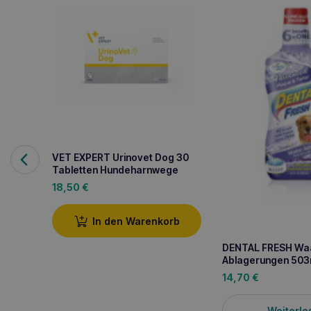
VET EXPERT Urinovet Dog 30
Tabletten Hundeharnwege
18,50
€
In den Warenkorb
DENTAL FRESH Wa
Ablagerungen 503
14,70
€
Weiterle