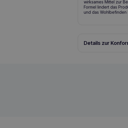
wirksames Mittel zur 
Formel lindert das Pro
und das Wohlbefinden 
Details zur Konfo
VET EXPERT Prolactino 30 Tabletten S
5907752658549