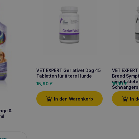
VET EXPERT Geriativet Dog 45
VET EXPERT 
Tabletten für ältere Hunde
Breed Sympt
eingebildete
15,90
€
19,10
€
Schwangers
In den Warenkorb
In 
age &
ml
sen