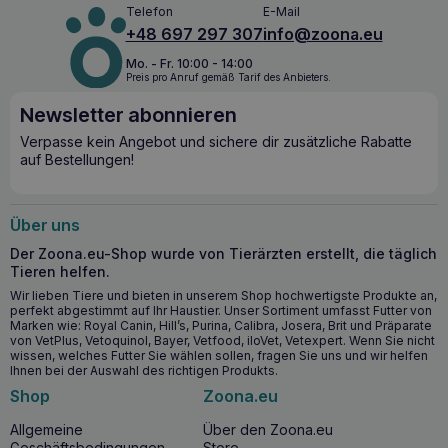
Telefon
E-Mail
geht über Standardlösungen hinaus und bietet eine
+48 697 297 307
info@zoona.eu
reichhaltige Formulierung, die die
Verbesserung des
Zustands von Haut
und Fell
Ihres Tieres
wirksam
Mo. - Fr. 10:00 - 14:00
unterstützt. Die innovative Twist-Off-Kapsel garantiert eine
Preis pro Anruf gemäß Tarif des Anbieters.
einfache Verabreichung, was ein wichtiger Aspekt für
Tierhalter ist. Diese Formulierung bietet nicht nur
Newsletter abonnieren
Unterstützung für Haut und Fell, sondern auch die
Gewissheit, dass Sie Ihrem Haustier nur das Beste bieten.
Verpasse kein Angebot und sichere dir zusätzliche Rabatte
auf Bestellungen!
Die wichtigsten Vorteile für die
Gesundheit
Über uns
Unterstützung der Integrität der Wasserbarriere der
Der Zoona.eu-Shop wurde von Tierärzten erstellt, die täglich
Haut
: dank der Omega-6-Säuren, die einen
Tieren helfen.
übermäßigen Wasserverlust verhindern.
Wir lieben Tiere und bieten in unserem Shop hochwertigste Produkte an,
Entzündungshemmende Wirkung und verbesserte
perfekt abgestimmt auf Ihr Haustier. Unser Sortiment umfasst Futter von
Elastizität der Haut
: dank der Omega-3-Säuren.
Marken wie: Royal Canin, Hill’s, Purina, Calibra, Josera, Brit und Präparate
von VetPlus, Vetoquinol, Bayer, Vetfood, iloVet, Vetexpert. Wenn Sie nicht
Beschleunigung der Hautregeneration
: Zink fördert
wissen, welches Futter Sie wählen sollen, fragen Sie uns und wir helfen
die Heilung und Erneuerung der Epidermis.
Ihnen bei der Auswahl des richtigen Produkts.
Regulierung der Talgdrüsen
: Biotin reduziert die
Shop
Zoona.eu
Überproduktion der
Talgdrüsen
und verhindert so
fettige Haut.
Allgemeine
Über den Zoona.eu
Geschäftsbedingungen
Store