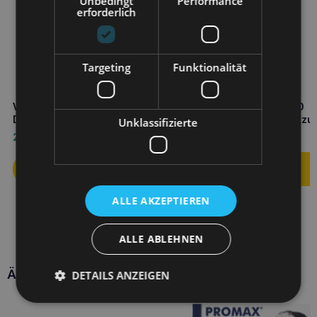
Unbedingt
Performance
erforderlich
Targeting
Funktionalität
VET EXPERT Urinovet Cat
VET EXPERT Renalvet 60
Dilution 45 Kapseln Harnwege
Kapseln Nierenunterstützu
Unklassifizierte
für Hunde und Katzen
20,10
€
21,50
€
ALLE AKZEPTIEREN
ALLE ABLEHNEN
Ähnliche Produkte
DETAILS ANZEIGEN