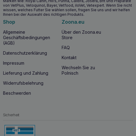
Marken wie: Royal Canin, Hill’s, Purina, Calibra, Josera, Brit und Präparate
von VetPlus, Vetoquinol, Bayer, Vetfood, iloVet, Vetexpert. Wenn Sie nicht
Verringerung der schädlichen Auswirkungen der freien
wissen, welches Futter Sie wählen sollen, fragen Sie uns und wir helfen
Radikale.
Ihnen bei der Auswahl des richtigen Produkts.
Shop
Zoona.eu
Wann sollten Sie mit der Einnahme von
Allgemeine
Über den Zoona.eu
VETFOOD Acid Balance 30 Kapseln
Geschäftsbedingungen
Store
beginnen?
(AGB)
FAQ
VETFOOD Acid Balance 30 Kapseln
werden für Hunde
Datenschutzerklärung
und Katzen mit
erhöhtem Salzsäuregehalt
im Magensaft
Kontakt
und bei
Magen-Darm-Beschwerden
empfohlen. Es kann
Impressum
prophylaktisch oder als Teil einer unterstützenden
Wechseln Sie zu
Therapie bei unerwünschten Symptomen eingesetzt
Lieferung und Zahlung
Polnisch
werden.
Widerrufsbelehrung
Beschwerden
Sicherheit