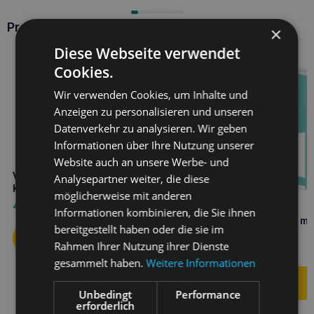
Produkte VETFOOD
×
Diese Webseite verwendet
Cookies.
Wir verwenden Cookies, um Inhalte und
Anzeigen zu personalisieren und unseren
Datenverkehr zu analysieren. Wir geben
Informationen über Ihre Nutzung unserer
Website auch an unsere Werbe- und
VETFOOD Amylactiv digest 120
Analysepartner weiter, die diese
Kapseln
möglicherweise mit anderen
47,50
€
Informationen kombinieren, die Sie ihnen
VETFOOD Flora Balance min
bereitgestellt haben oder die sie im
Kapseln
Rahmen Ihrer Nutzung ihrer Dienste
12,10
€
gesammelt haben.
Weitere Informationen
Unbedingt
Performance
erforderlich