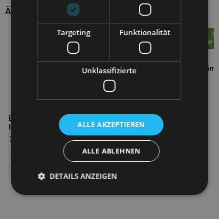
Ähnliche Produkte
Targeting
Funktionalität
BIOVICO sibone Paste 15ml
Unklassifizierte
17,20
€
Weiterlesen
BIOVICO sibone 10 Tabletten
ALLE AKZEPTIEREN
Hund Katze
7,80
€
ALLE ABLEHNEN
Weiterlesen
DETAILS ANZEIGEN