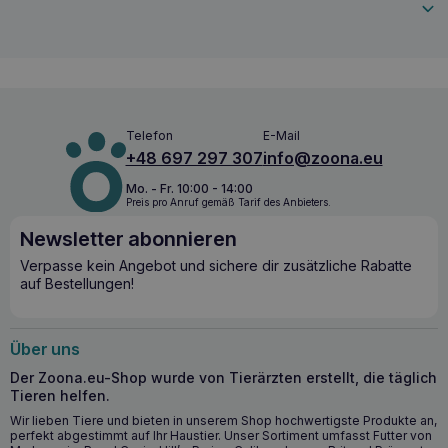
Verdauungssystem
Die Wirksamkeit von
VETFOOD Acid Balance 30 Kapseln
beruht auf der Kombination von Calciumcarbonat, das
schnell und stark wirkt, und Magnesiumcarbonat, das die
Wirkung verstärkt. Beide Salze sind für den Schutz der
Schleimhäute des Verdauungssystems entscheidend.
Darüber hinaus enthält das Produkt
Stärke
,
Inulin
und
Telefon
E-Mail
Grüntee-Extrakt
, die eine unterstützende Wirkung haben,
+48 697 297 307
info@zoona.eu
indem sie die Schleimhaut schützen und freie Radikale
neutralisieren.
Mo. - Fr. 10:00 - 14:00
Preis pro Anruf gemäß Tarif des Anbieters.
Die wichtigsten gesundheitlichen
Newsletter abonnieren
Vorteile: VETFOOD Acid Balance 30
Verpasse kein Angebot und sichere dir zusätzliche Rabatte
Kapseln
auf Bestellungen!
VETFOOD Acid Balance 30 Kapseln
versorgen die Tiere
mit natürlichen Inhaltsstoffen zur Unterstützung des
Über uns
Verdauungssystems.
Der Zoona.eu-Shop wurde von Tierärzten erstellt, die täglich
Effektive Neutralisierung von Salzsäure.
Tieren helfen.
Schutz der Schleimhäute von Speiseröhre, Magen und
Wir lieben Tiere und bieten in unserem Shop hochwertigste Produkte an,
Zwölffingerdarm.
perfekt abgestimmt auf Ihr Haustier. Unser Sortiment umfasst Futter von
Unterstützung der Funktion des Verdauungssystems.