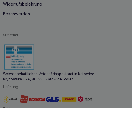
Widerrufsbelehrung
Beschwerden
Sicherheit
Woiwodschaftliches Veterinärinspektorat in Katowice
Brynowska 25 A, 40-585 Katowice, Polen.
Lieferung
Zahlungen