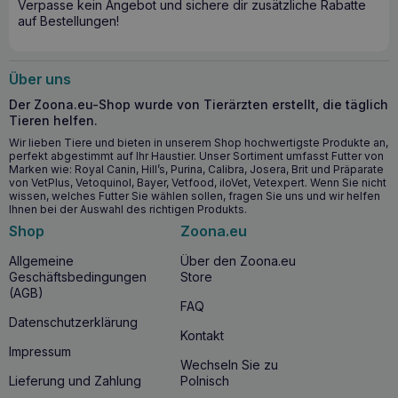
Verpasse kein Angebot und sichere dir zusätzliche Rabatte
VETFOOD Anti Hairball 100g
wird besonders für Katzen
auf Bestellungen!
empfohlen, die unter
Haarballenbildung
und
Verdauungsproblemen
wie
Verstopfung
leiden. Ideal für
alle Katzen, die regelmäßig ihr Fell waschen, insbesondere
für Langhaarkatzen.
Über uns
Der Zoona.eu-Shop wurde von Tierärzten erstellt, die täglich
Warum VETFOOD Anti Haarballen 100g
Tieren helfen.
kaufen?
Wir lieben Tiere und bieten in unserem Shop hochwertigste Produkte an,
perfekt abgestimmt auf Ihr Haustier. Unser Sortiment umfasst Futter von
VETFOOD Anti Haarballen 100g
unterstützt nicht nur die
Marken wie: Royal Canin, Hill’s, Purina, Calibra, Josera, Brit und Präparate
von VetPlus, Vetoquinol, Bayer, Vetfood, iloVet, Vetexpert. Wenn Sie nicht
Gesundheit des Verdauungstraktes Ihrer Katze, sondern
wissen, welches Futter Sie wählen sollen, fragen Sie uns und wir helfen
verbessert
auch den
Gesamtzustand
und das
Ihnen bei der Auswahl des richtigen Produkts.
Aussehen des Fells
. Mit natürlichen Inhaltsstoffen wie
Shop
Zoona.eu
Inulin, Psylliumfaser, Omega-3- und Omega-6-Säuren sowie
Taurin und Antioxidantien bietet
VETFOOD
Anti
Hairball
Allgemeine
Über den Zoona.eu
100g
eine umfassende Gesundheitsvorsorge für Ihre Katze.
Geschäftsbedingungen
Store
(AGB)
FAQ
Datenschutzerklärung
Kontakt
Impressum
Wechseln Sie zu
Lieferung und Zahlung
Polnisch