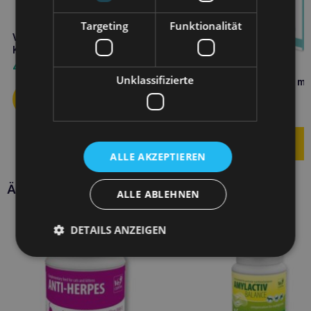
Targeting
Funktionalität
VETFOOD Amylactiv digest 120
Kapseln
47,50
€
Unklassifizierte
VETFOOD Flora Balance min
Kapseln
12,10
€
ALLE AKZEPTIEREN
Ähnliche Produkte
ALLE ABLEHNEN
DETAILS ANZEIGEN