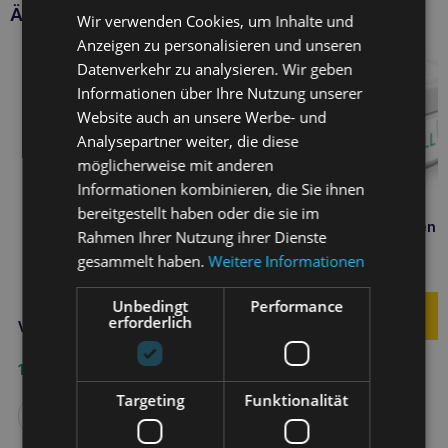
Ähnliche Produkte
Wir verwenden Cookies, um Inhalte und
Anzeigen zu personalisieren und unseren
Datenverkehr zu analysieren. Wir geben
Informationen über Ihre Nutzung unserer
Website auch an unsere Werbe- und
Analysepartner weiter, die diese
möglicherweise mit anderen
Informationen kombinieren, die Sie ihnen
bereitgestellt haben oder die sie im
VETFOOD Anti Haarballen 
Rahmen Ihrer Nutzung ihrer Dienste
gesammelt haben.
Weitere Informationen
14,40
€
Unbedingt
Performance
erforderlich
VETFOOD Intestivet Gel 15ml
17,20
€
Targeting
Funktionalität
Weiterlesen