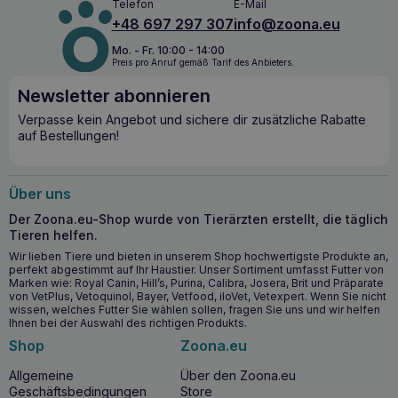
Telefon
E-Mail
Aggressionen und nervöse Störungen. Sie zeigen
+48 697 297 307
info@zoona.eu
entzündungshemmende Wirkungen im Körper, reduzieren
das Risiko von Diabetes und Fettleibigkeit, lindern das
Mo. - Fr. 10:00 - 14:00
Appetitgefühl und verringern die Schwankungen des
Preis pro Anruf gemäß Tarif des Anbieters.
Blutzuckerspiegels. Phosphatidylserin – unterstützt die
Wirkung von Neurotransmittern, den Prozess des
Newsletter abonnieren
Gedächtnisses und der Konzentration und verbessert die
Verpasse kein Angebot und sichere dir zusätzliche Rabatte
Gehirnfunktion. Phospholipide – erhöhen den Lecithin- und
auf Bestellungen!
Acetylcholinspiegel und aktivieren die Proteinkinase C im
Gehirn, wodurch die Fähigkeit des Gehirns, sich zu erinnern
und Informationen wiederzugeben, verbessert wird.
Über uns
L-Carnitin – ist für den Transport von Fettsäuren zu den
Mitochondrien verantwortlich, wo Energie freigesetzt wird.
Der Zoona.eu-Shop wurde von Tierärzten erstellt, die täglich
Coenzym Q10 (allgemein als “Vitamin der Jugend” bekannt)
Tieren helfen.
– ist ein wirksames Antioxidans, das eine wichtige Rolle
Wir lieben Tiere und bieten in unserem Shop hochwertigste Produkte an,
beim Abfangen von freien Radikalen spielt. Ein Mangel an
perfekt abgestimmt auf Ihr Haustier. Unser Sortiment umfasst Futter von
dieser Verbindung trägt zu Müdigkeit,
Marken wie: Royal Canin, Hill’s, Purina, Calibra, Josera, Brit und Präparate
Konzentrationsschwäche und Herzversagen bei.
von VetPlus, Vetoquinol, Bayer, Vetfood, iloVet, Vetexpert. Wenn Sie nicht
wissen, welches Futter Sie wählen sollen, fragen Sie uns und wir helfen
Antioxidantien – eine Kombination aus wirksamen und sich
Ihnen bei der Auswahl des richtigen Produkts.
ergänzenden Antioxidantien: Alpha-Liponsäure, N-Acetyl-L-
Shop
Zoona.eu
Cystein und die Vitamine C und E garantieren eine
wirksame Bekämpfung der freien Radikale, die den
Allgemeine
Über den Zoona.eu
Alterungsprozess beschleunigen und zum Abbau von
Geschäftsbedingungen
Store
Doppelbindungen in Strukturen wie DNA, RNA, Proteinen