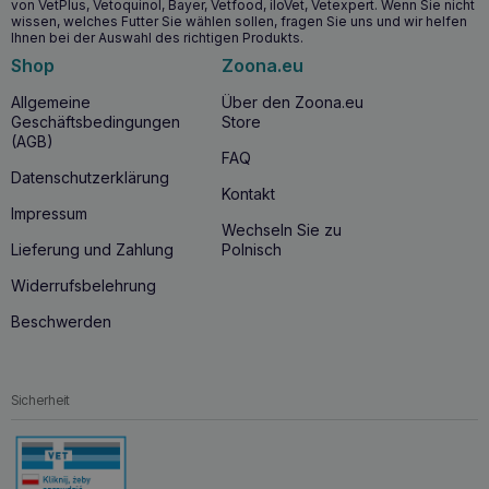
Warum VETFOOD DERMActiv 60
von VetPlus, Vetoquinol, Bayer, Vetfood, iloVet, Vetexpert. Wenn Sie nicht
wissen, welches Futter Sie wählen sollen, fragen Sie uns und wir helfen
Tabletten kaufen?
Ihnen bei der Auswahl des richtigen Produkts.
VETFOOD DERMActiv
ist ein einzigartiges Produkt, das
Shop
Zoona.eu
eine Reihe von Vorteilen bietet:
Allgemeine
Über den Zoona.eu
Es enthält umfassende Nährstoffe zur Unterstützung der
Geschäftsbedingungen
Store
Haut- und Fellgesundheit.
(AGB)
FAQ
Es lindert schnell Hautprobleme und fördert die
Datenschutzerklärung
Regeneration.
Kontakt
Es ist einfach in der Anwendung und sicher für Tiere.
Impressum
Wechseln Sie zu
Lieferung und Zahlung
Polnisch
Widerrufsbelehrung
Beschwerden
Sicherheit