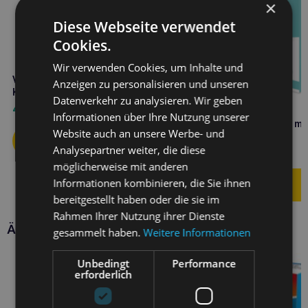
×
Diese Webseite verwendet
Cookies.
Wir verwenden Cookies, um Inhalte und
VETFOOD Amylactiv digest 120
Anzeigen zu personalisieren und unseren
Kapseln
Datenverkehr zu analysieren. Wir geben
47,50
€
Informationen über Ihre Nutzung unserer
VETFOOD Flora Balance min
Website auch an unsere Werbe- und
Kapseln
Analysepartner weiter, die diese
12,10
€
möglicherweise mit anderen
Informationen kombinieren, die Sie ihnen
bereitgestellt haben oder die sie im
Rahmen Ihrer Nutzung ihrer Dienste
Ähnliche Produkte
gesammelt haben.
Weitere Informationen
Unbedingt
Performance
erforderlich