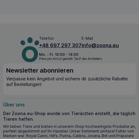
Unterstützt eine gesunde Haut und ein glänzendes Fell
dank Omega-3-Säuren.
Beruhigt Hautreizungen und beschleunigt die
Regenerationsprozesse.
Fördert die Hydratation und Elastizität der Haut.
Telefon
E-Mail
Enthält Antioxidantien zum Schutz vor schädlicher UV-
Strahlung.
+48 697 297 307
info@zoona.eu
Mo. - Fr. 10:00 - 14:00
Wann sollten Sie mit der Einnahme von
Preis pro Anruf gemäß Tarif des Anbieters.
VETFOOD DERMActiv 60 Tabletten
Newsletter abonnieren
beginnen?
Verpasse kein Angebot und sichere dir zusätzliche Rabatte
auf Bestellungen!
VETFOOD DERMActiv 60 Tabletten
ist besonders
empfehlenswert für Haustiere mit
Hautproblemen
wie
Trockenheit
,
Seborrhoe
oder
übermäßigem
Haarausfall
. Es ist für Hunde jeden Alters geeignet,
Über uns
insbesondere wenn sich erste Symptome von
Hautproblemen bemerkbar machen oder als vorbeugende
Der Zoona.eu-Shop wurde von Tierärzten erstellt, die täglich
Maßnahme zur Erhaltung gesunder Haut und eines
Tieren helfen.
gesunden Fells.
Wir lieben Tiere und bieten in unserem Shop hochwertigste Produkte an,
perfekt abgestimmt auf Ihr Haustier. Unser Sortiment umfasst Futter von
Marken wie: Royal Canin, Hill’s, Purina, Calibra, Josera, Brit und Präparate