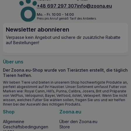
Verabreichung.
+48 697 297 307
info@zoona.eu
Die wichtigsten gesundheitlichen Vorteile
Mo. - Fr. 10:00 - 14:00
Preis pro Anruf gemäß Tarif des Anbieters.
– VETFOOD Hepatoforce 120 Kapseln
Newsletter abonnieren
Unterstützt den Ammoniak-Stoffwechsel und die
Regeneration der Leberzellen.
Verpasse kein Angebot und sichere dir zusätzliche Rabatte
auf Bestellungen!
Bietet antioxidativen Schutz durch Taurin und Silymarin.
Enthält einen B-Vitamin-Komplex zur Unterstützung der
Stoffwechselprozesse in der Leber.
Über uns
Phospholipide und Zink für eine optimale Leberfunktion.
Der Zoona.eu-Shop wurde von Tierärzten erstellt, die täglich
Wann sollten Sie mit der Einnahme von
Tieren helfen.
VETFOOD Hepatoforce 120 Kapseln beginnen?
Wir lieben Tiere und bieten in unserem Shop hochwertigste Produkte an,
perfekt abgestimmt auf Ihr Haustier. Unser Sortiment umfasst Futter von
Die Einnahme von
VETFOOD Hepatoforce 120 Kapseln
Marken wie: Royal Canin, Hill’s, Purina, Calibra, Josera, Brit und Präparate
von VetPlus, Vetoquinol, Bayer, Vetfood, iloVet, Vetexpert. Wenn Sie nicht
wird für Tiere empfohlen, bei denen ein Risiko für
wissen, welches Futter Sie wählen sollen, fragen Sie uns und wir helfen
Leberschäden besteht, die Medikamente einnehmen, die
Ihnen bei der Auswahl des richtigen Produkts.
die Leber belasten, sowie zur Unterstützung bei
Shop
Zoona.eu
Vergiftungen und Leberfunktionsstörungen.
VETFOOD Hepatoforce 120 Kapseln
ist ein
Allgemeine
Über den Zoona.eu
unverzichtbares Nahrungsergänzungsmittel, das eine
Geschäftsbedingungen
Store
umfassende Unterstützung für eines der wichtigsten