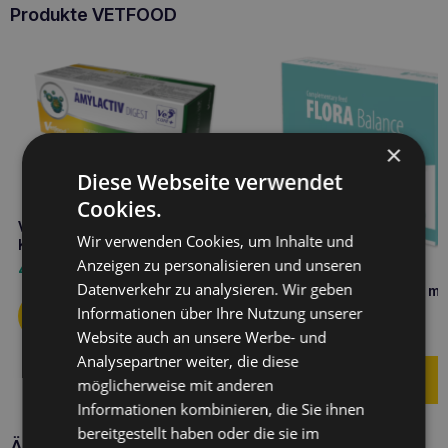
Produkte VETFOOD
×
Diese Webseite verwendet
Cookies.
VETFOOD Amylactiv digest 120
Wir verwenden Cookies, um Inhalte und
Kapseln
Anzeigen zu personalisieren und unseren
47,50
€
Datenverkehr zu analysieren. Wir geben
VETFOOD Flora Balance min
Kapseln
Informationen über Ihre Nutzung unserer
12,10
€
Website auch an unsere Werbe- und
Analysepartner weiter, die diese
möglicherweise mit anderen
Informationen kombinieren, die Sie ihnen
bereitgestellt haben oder die sie im
Ähnliche Produkte