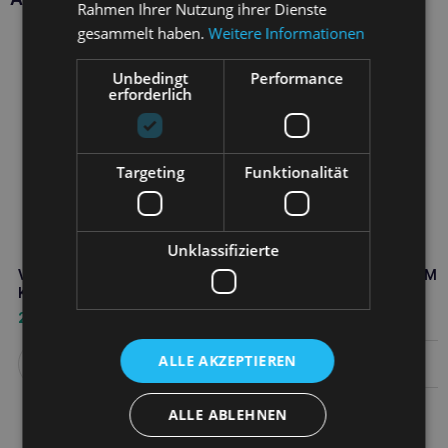
Rahmen Ihrer Nutzung ihrer Dienste
gesammelt haben.
Weitere Informationen
Unbedingt
Performance
erforderlich
Targeting
Funktionalität
Unklassifizierte
VETFOOD Osteoarthistop 90
VETFOOD MAXI/GUARD Mu
Kapseln
Reinigungsgel 118ml
26,20
€
25,40
€
ALLE AKZEPTIEREN
Weiterlesen
Weiterlesen
ALLE ABLEHNEN