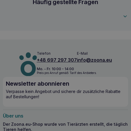
VETFOOD Hepatoforce – Schutz und
VETFOOD Hepatoforce 30 Kapseln
Häufig gestellte Fragen
Regeneration der Leber
5907368859422
VETFOOD Hepatoforce 30 Kapseln
wird besonders für
Tiere empfohlen, die von
Leberschäden
bedroht sind, die
Medikamente einnehmen, die die Leber belasten, sowie
zur Unterstützung bei
Vergiftungen und
Leberfunktionsstörungen
. Der Zusatz von
hypoallergenen Proteinhydrolysaten verbessert die
Schmackhaftigkeit des Produkts und erleichtert seine
Telefon
E-Mail
Verabreichung.
+48 697 297 307
info@zoona.eu
Die wichtigsten gesundheitlichen Vorteile
Mo. - Fr. 10:00 - 14:00
Preis pro Anruf gemäß Tarif des Anbieters.
– VETFOOD Hepatoforce 30 Kapseln
Newsletter abonnieren
Unterstützt den Ammoniak-Stoffwechsel und die
Regeneration der Leberzellen.
Verpasse kein Angebot und sichere dir zusätzliche Rabatte
auf Bestellungen!
Bietet antioxidativen Schutz durch Taurin und Silymarin.
Enthält einen B-Vitamin-Komplex zur Unterstützung der
Stoffwechselprozesse in der Leber.
Über uns
Phospholipide und Zink für eine optimale Leberfunktion.
Der Zoona.eu-Shop wurde von Tierärzten erstellt, die täglich
Wann sollten Sie mit der Einnahme von
Tieren helfen.