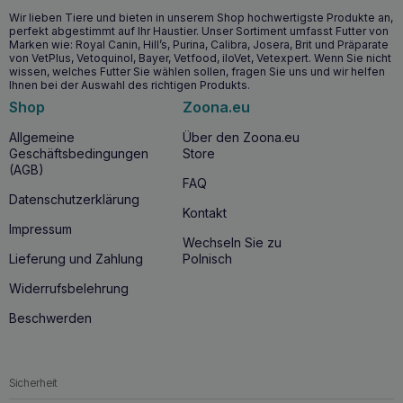
VETFOOD Hepatoforce 30 Kapseln beginnen?
Wir lieben Tiere und bieten in unserem Shop hochwertigste Produkte an,
perfekt abgestimmt auf Ihr Haustier. Unser Sortiment umfasst Futter von
Die Einnahme von
VETFOOD Hepatoforce 30 Kapseln
Marken wie: Royal Canin, Hill’s, Purina, Calibra, Josera, Brit und Präparate
von VetPlus, Vetoquinol, Bayer, Vetfood, iloVet, Vetexpert. Wenn Sie nicht
wird für Tiere empfohlen, bei denen ein Risiko für
wissen, welches Futter Sie wählen sollen, fragen Sie uns und wir helfen
Leberschäden besteht, die Medikamente einnehmen, die
Ihnen bei der Auswahl des richtigen Produkts.
die Leber belasten, sowie zur Unterstützung bei
Shop
Zoona.eu
Vergiftungen und Leberfunktionsstörungen.
VETFOOD Hepatoforce 30 Kapseln
ist ein
Allgemeine
Über den Zoona.eu
unentbehrliches Nahrungsergänzungsmittel, das eine
Geschäftsbedingungen
Store
umfassende Unterstützung für eines der wichtigsten
(AGB)
Organe im Körper des Tieres bietet –
die Leber
. Es enthält
FAQ
eine Reihe sorgfältig ausgewählter Inhaltsstoffe, die
Datenschutzerklärung
Kontakt
zusammenwirken, um die
Stoffwechselfunktion der
Impressum
Leber
zu optimieren und sie zu schützen und zu
Wechseln Sie zu
regenerieren. Dies ist besonders wichtig für Tiere, bei
Lieferung und Zahlung
Polnisch
denen das Risiko einer Leberschädigung besteht, z. B. bei
der Einnahme von Medikamenten, die dieses Organ
Widerrufsbelehrung
belasten, sowie bei Vergiftungen und
Leberfunktionsstörungen.
Beschwerden
Sicherheit