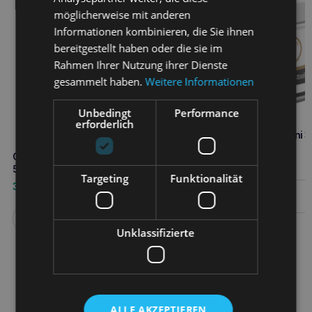
möglicherweise mit anderen
Informationen kombinieren, die Sie ihnen
bereitgestellt haben oder die sie im
Rahmen Ihrer Nutzung ihrer Dienste
gesammelt haben.
Weitere Informationen
Unbedingt
Performance
erforderlich
VETFOOD bentoactiv mini 
GIMCAT Malt-Soft Paste Extra
13,40
€
50g fusselfreie Paste
Targeting
Funktionalität
3,50
€
Weiterlesen
Weiterlesen
Unklassifizierte
ALLE AKZEPTIEREN