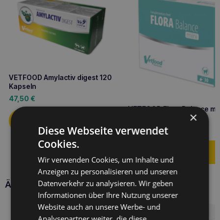
VETFOOD Amylactiv digest 120
Kapseln
47,50
€
VETFOOD Flora Balance min
×
Kapseln
Diese Webseite verwendet
12,10
€
Cookies.
Wir verwenden Cookies, um Inhalte und
Anzeigen zu personalisieren und unseren
Datenverkehr zu analysieren. Wir geben
Ähnliche Produkte
Informationen über Ihre Nutzung unserer
Website auch an unsere Werbe- und
Analysepartner weiter, die diese