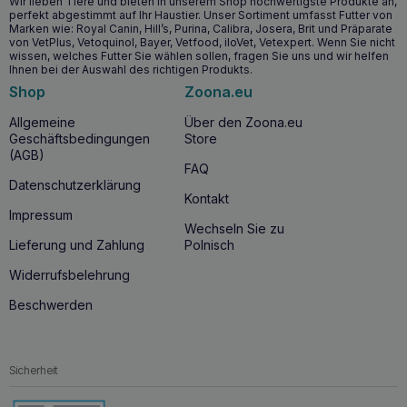
Wir lieben Tiere und bieten in unserem Shop hochwertigste Produkte an,
perfekt abgestimmt auf Ihr Haustier. Unser Sortiment umfasst Futter von
VETFOOD no stress gel 15ml – Die
Marken wie: Royal Canin, Hill’s, Purina, Calibra, Josera, Brit und Präparate
wichtigsten gesundheitlichen Vorteile:
von VetPlus, Vetoquinol, Bayer, Vetfood, iloVet, Vetexpert. Wenn Sie nicht
wissen, welches Futter Sie wählen sollen, fragen Sie uns und wir helfen
Ihnen bei der Auswahl des richtigen Produkts.
Ein natürliches Gel zur Unterstützung der psychischen
Gesundheit von Tieren.
Shop
Zoona.eu
Unterstützt das Nervensystem
Allgemeine
Über den Zoona.eu
Wirkt den Auswirkungen von Stress entgegen
Geschäftsbedingungen
Store
(AGB)
Enthält natürliche Inhaltsstoffe
FAQ
Schnelle Absorption für sofortige Wirkung
Datenschutzerklärung
Kontakt
Impressum
VETFOOD no stress gel 15ml – ab wann ist es
Wechseln Sie zu
sinnvoll?
Lieferung und Zahlung
Polnisch
Das Produkt wird für Hunde jeden Alters empfohlen,
Widerrufsbelehrung
insbesondere für Hunde, die häufig Stresssituationen wie
Reisen, Umgebungswechsel oder laute Geräusche erleben.
Beschwerden
ZWECK
Schlafstörungen
Stressige Situationen (Tierarztbesuch, Friseur, Sturm,
Sicherheit
Feuerwerk)
Reisen
Verhaltensauffälligkeiten