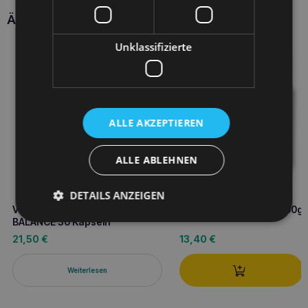
Ähnliche Produkte
Unklassifizierte
ALLE AKZEPTIEREN
ALLE ABLEHNEN
DETAILS ANZEIGEN
VETFOOD BRAINACTIV
VETFOOD Anti Herpes 60g
BALANCE 30 Kapseln
21,50
€
13,40
€
Weiterlesen