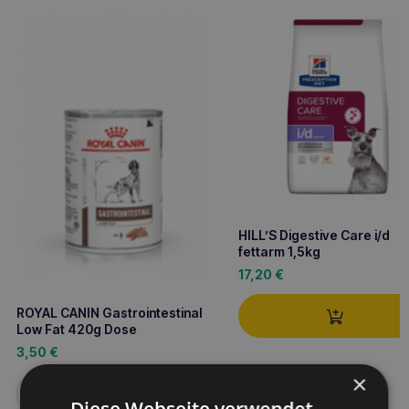
HILL’S Digestive Care i/d
fettarm 1,5kg
17,20
€
ROYAL CANIN Gastrointestinal
Low Fat 420g Dose
3,50
€
×
Weiterlesen
Diese Webseite verwendet