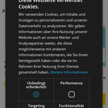
Cookies.
Produkte VETFOOD
Wir verwenden Cookies, um Inhalte und
Anzeigen zu personalisieren und unseren
Datenverkehr zu analysieren. Wir geben
Informationen über Ihre Nutzung unserer
Website auch an unsere Werbe- und
Analysepartner weiter, die diese
möglicherweise mit anderen
Informationen kombinieren, die Sie ihnen
bereitgestellt haben oder die sie im
VETFOOD Amylactiv digest 120
Rahmen Ihrer Nutzung ihrer Dienste
Kapseln
gesammelt haben.
Weitere Informationen
47,50
€
VETFOOD Flora Balance min
Kapseln
Unbedingt
Performance
erforderlich
12,10
€
Targeting
Funktionalität