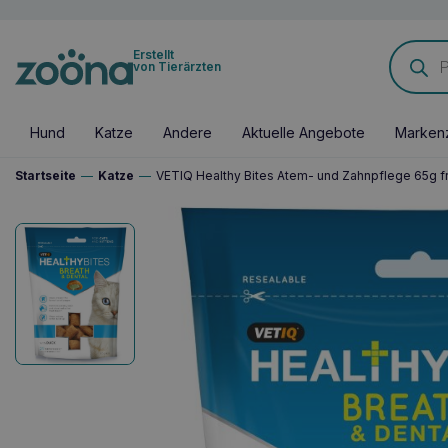
Products
Erstellt
search
von Tierärzten
Hund
Katze
Andere
Aktuelle Angebote
Marken
Startseite
—
Katze
—
VETIQ Healthy Bites Atem- und Zahnpflege 65g f