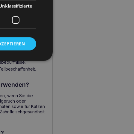
rischem Atem führt. Die
Unklassifizierte
Mineralstoffe, die für
er Katze umfassend
KZEPTIEREN
Mundgesundheit.
Katze.
sbedürfnisse.
ellbeschaffenheit.
verwenden?
en, wenn Sie die
ndgeruch oder
naten sowie für Katzen
 Zahnfleischgesundheit
n?