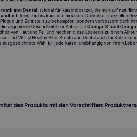
Breath and Dental
ist ideal für Katzenbesitzer, die sich auf natürli
undheit ihres Tieres
kümmern möchten. Dank ihrer speziellen Rez
, Plaque und Zahnstein zu bekämpfen, sondern verbessern dank ihr
die allgemeine Gesundheit Ihrer Katze. Die
Omega-3- und Omega-
dheit von Haut und Fell und machen diese Leckerlis zu einem Allrou
naus sind VETIQ Healthy Bites Breath and Dental auch für Katzen nac
e ausgezeichnete Wahl für jede Katze, unabhängig von ihrem Lebens
und Kätzchen ab einem Alter von 4 Monaten. Wird als Leckerli zwisc
mpfohlen, folgende Mengen an Leckerlis zu geben: Katzen mit einem
ber 2,5 kg – 12 Leckerlis pro Tag
rmität des Produkts mit den Vorschriften: Produktver