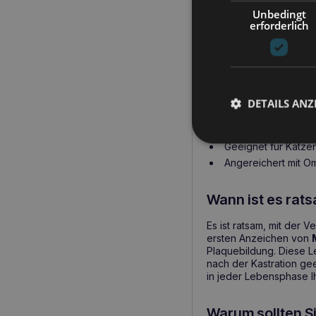
die Kontrolle von Plaq
Unbedingt
Leckerlis sind nicht nu
erforderlich
eine gesunde Haut und 
unterstützen.
Wichtigste Vor
DETAILS ANZ
Hilft bei der Bekä
Enthält Vitamine un
Geeignet für Katzen
Angereichert mit O
Wann ist es rat
Es ist ratsam, mit der
ersten Anzeichen von
Plaquebildung. Diese L
nach der Kastration ge
in jeder Lebensphase 
Warum sollten S