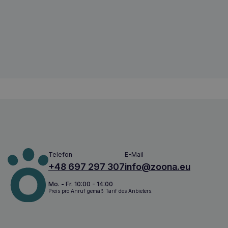
VETIQ Healthy Bites Atem- und Zahnpfl
750826005023
Telefon
E-Mail
+48 697 297 307
info@zoona.eu
Mo. - Fr. 10:00 - 14:00
Preis pro Anruf gemäß Tarif des Anbieters.