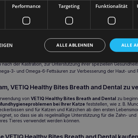
ue- und Zahnsteinbildung, was zu einer besseren Mundhygiene und f
Performance
Targeting
Funktionalität
r gut für Zähne und Zahnfleisch, sondern enthalten auch Vitamine und 
ein gesundes Fell benötigt werden, so dass sie die Gesundheit Ihr
teile für die Gesundheit
EIGEN
ALLE ABLEHNEN
ALLE A
mpfung von Zahnbelag und Zahnsteinbildung zur Unterstützung der 
d Mineralstoffe zur Unterstützung der allgemeinen Gesundheit Ihrer 
 nach der Kastration, zur Unterstützung ihrer speziellen Gesundheit
mega-3- und Omega-6-Fettsäuren zur Verbesserung der Haut- und F
sam, VETIQ Healthy Bites Breath and Dental zu 
 Verwendung von
VETIQ Healthy Bites Breath and Dental
zu beginn
Mundhygieneproblemen bei Ihrer Katze
feststellen, wie z. B. Mu
eckerbissen sind für Katzen und Kätzchen ab den ersten Lebensmo
eignet, so dass sie als regelmäßige Unterstützung für die Zahn- und
Ihres Tieres verwendet werden können.
ie VETIQ Healthy Bites Breath and Dental kaufe