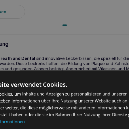
sen
ung
Breath and Dental
sind innovative Leckerbissen, die speziell für di
wurden. Diese Leckerlis helfen, die Bildung von Plaque und Zahnstei
em und gesunden Zähnen beiträgt. Angereichert mit Vitaminen und Mi
stration geeignet und unterstützen die Erhaltung einer guten Gesund
n knuspriges Äußeres und ein cremiges Inneres, das einzigartige Inha
ite verwendet Cookies.
 zu unterstützen und den Zustand von Haut und Fell dank des Vo
okies, um Inhalte und Anzeigen zu personalisieren und unseren
 geben Informationen über Ihre Nutzung unserer Website auch an
ites Breath and Dental – Unterstützung für ein
er weiter, die diese möglicherweise mit anderen Informationen k
n frischen Atem Ihrer Katze
estellt haben oder die sie im Rahmen Ihrer Nutzung ihrer Dienst
nformationen
Breath and Dental
sind schmackhafte und funktionelle Leckerbissen
r Katze unterstützen. Dank ihrer speziellen Rezeptur fördern diese