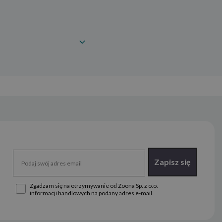
Katzen
Zapisz się
Zgadzam się na otrzymywanie od Zoona Sp. z o.o.
informacji handlowych na podany adres e-mail