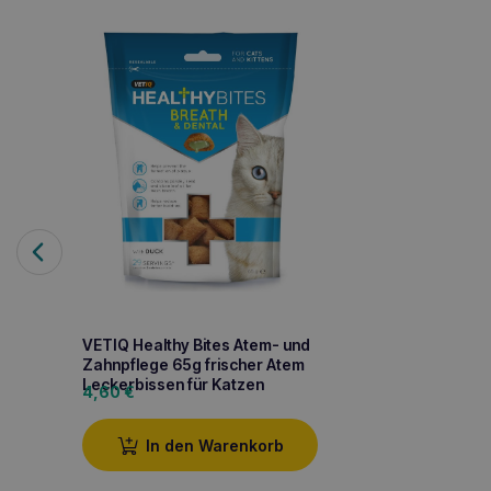
VETIQ Healthy Bites Atem- und
Zahnpflege 65g frischer Atem
Leckerbissen für Katzen
4,60
€
In den Warenkorb