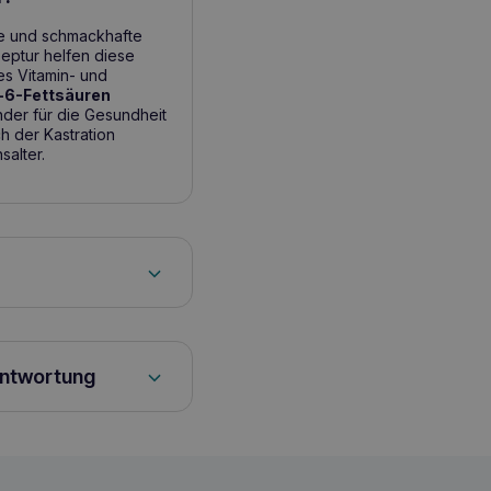
che und schmackhafte
eptur helfen diese
es Vitamin- und
6-Fettsäuren
nder für die Gesundheit
h der Kastration
alter.
hen den Mahlzeiten
 Gewicht bis zu 2,5 kg
antwortung