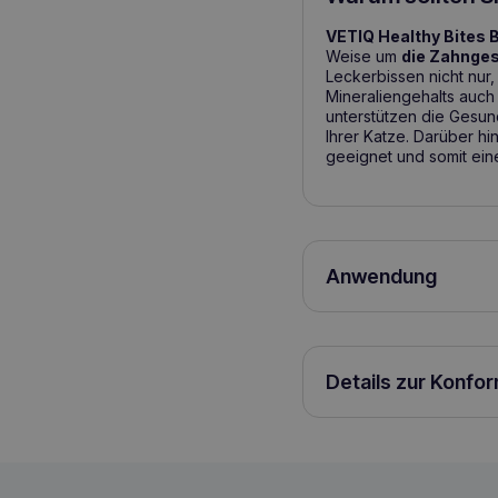
VETIQ Healthy Bites 
Weise um
die Zahnges
Leckerbissen nicht nur
Mineraliengehalts auch 
unterstützen die Gesun
Ihrer Katze. Darüber hi
geeignet und somit ein
Anwendung
Konzipiert für Katzen 
verabreicht. Es wird e
– 6 Leckerlis pro Tag ü
Details zur Konfo