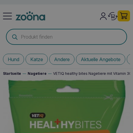
Products
search
Hund
Katze
Andere
Aktuelle Angebote
Startseite
—
Nagetiere
—
VETIQ healthy bites Nagetiere mit Vitamin 30