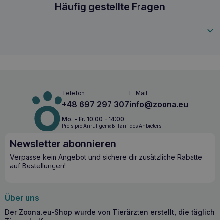
hinzugefügt, um Stress und Angst abzubauenIngweröl
VETIQ healthy bites Nagetiere mit Vitamin 30g
Häufig gestellte Fragen
fördert die Entspannung
750826006303
Telefon
E-Mail
+48 697 297 307
info@zoona.eu
Mo. - Fr. 10:00 - 14:00
Preis pro Anruf gemäß Tarif des Anbieters.
Newsletter abonnieren
Verpasse kein Angebot und sichere dir zusätzliche Rabatte
auf Bestellungen!
Über uns
Der Zoona.eu-Shop wurde von Tierärzten erstellt, die täglich