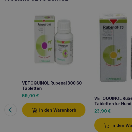
VETOQUINOL Rubenal 300 60
Tabletten
59,00
€
VETOQUINOL Rube
Tabletten für Hun
In den Warenkorb
23,90
€
In den W