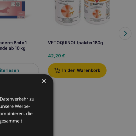
VETOQ
30 Ka
36,2
derm 8ml x 1
VETOQUINOL Ipakitin 180g
unde ab 10 kg
42,20
€
iterlesen
In den Warenkorb
×
 Datenverkehr zu
 unsere Werbe-
ombinieren, die
e gesammelt