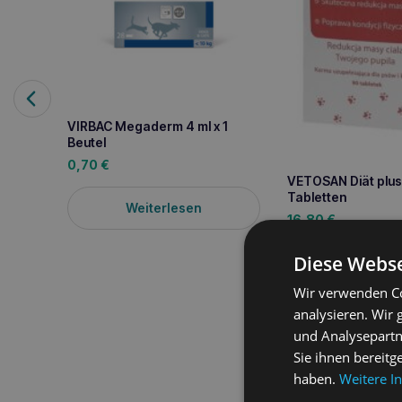
VIRBAC Megaderm 4 ml x 1
Beutel
0,70
€
VETOSAN Diät plus
Tabletten
Weiterlesen
16,80
€
Diese Webse
Weiterle
Wir verwenden Co
analysieren. Wir
und Analysepartn
Sie ihnen bereitg
Produktbeschreib
haben.
Weitere I