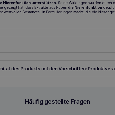
ie Nierenfunktion unterstützen.
Seine Wirkungen wurden durch 
die gezeigt hat, dass Extrakte aus Rüben
die Nierenfunktion
deutlic
st wertvollen Bestandteil in Formulierungen macht, die die Nierenge
ekt in die Mundhöhle von Hunden und Katzen wie folgt zu verabreiche
 1/2 Tabl. 2 mal täglich 3-6 kg Hund: 1 Tabl. 2 mal täglich 6-10 kg Hun
r vor längerer Anwendung wird empfohlen, einen Tierarzt zu kons
ier kontinuierlich mit Trinkwasser versorgt werden.
rmität des Produkts mit den Vorschriften: Produktver
n für Hunde und Katzen
Häufig gestellte Fragen