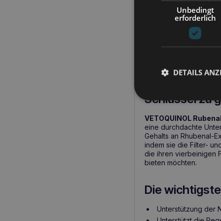
VETOQUINOL Rubenal 
Unbedingt
Unterstützung der Ni
erforderlich
Extrakt aus Ginkgo
bil
Unterstützung der N
Gesundheitsprobleme bei
regenerieren, was es z
macht
.
DETAILS ANZ
VETOQUINOL R
Schlüssel zu 
VETOQUINOL Rubenal 
eine durchdachte Unter
Gehalts an Rhubenal-Ex
indem sie die Filter- un
die ihren vierbeinigen
bieten möchten.
Die wichtigste
Unterstützung der 
Unterstützt die Reg