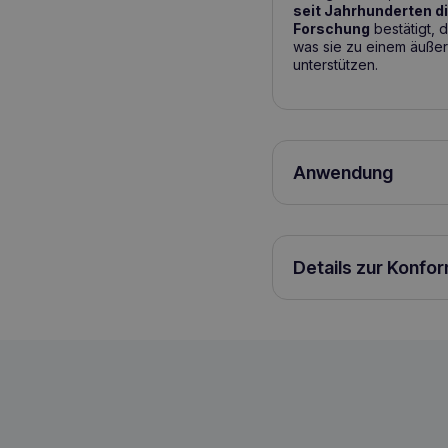
seit Jahrhunderten d
Forschung
bestätigt, 
was sie zu einem äußer
unterstützen.
Anwendung
Es wird empfohlen, dir
2 mal täglich 3 kg Hund:
Vor der Anwendung ode
Anwendung sollte das T
Details zur Konfo
VETOQUINOL Rubenal 75mg 60 Tablette
3605874428485