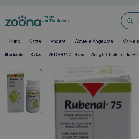
Products
Erstellt
search
von Tierärzten
Hund
Katze
Andere
Aktuelle Angebote
Marken
Startseite
—
Katze
—
VETOQUINOL Rubenal 75mg 60 Tabletten für Hu