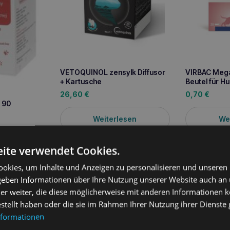
VETOQUINOL zensylk Diffusor
VIRBAC Mega
+ Kartusche
Beutel für H
26,60
€
0,70
€
 90
Weiterlesen
We
ite verwendet Cookies.
sen
okies, um Inhalte und Anzeigen zu personalisieren und unseren
 geben Informationen über Ihre Nutzung unserer Website auch an
er weiter, die diese möglicherweise mit anderen Informationen k
estellt haben oder die sie im Rahmen Ihrer Nutzung ihrer Dienst
ung
nformationen