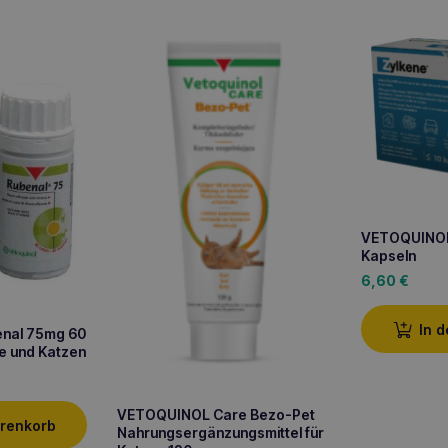
VETOQUINOL
Kapseln
6,60
€
In 
nal 75mg 60
de und Katzen
VETOQUINOL Care Bezo-Pet
arenkorb
Nahrungsergänzungsmittel für