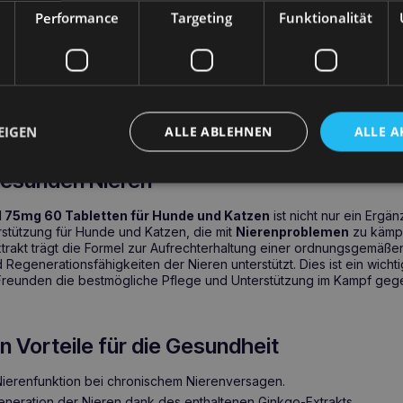
75mg 60 Tabletten für Hunde und Katzen
ist ein Nahrungsergä
Performance
Targeting
Funktionalität
erenfunktion bei Hunden und Katzen
und enthält einen gereinigte
oba
. VETOQUINOL Rubenal 75mg 60 Tabletten für Hunde und Katzen 
ierengesundheit
bei
chronischem Nierenversagen
entwickelt, e
 älteren Haustieren. Seine einzigartige Formulierung hilft, die Nie
u einem wichtigen Element in der Ernährungstherapie von Tieren mi
EIGEN
ALLE ABLEHNEN
ALLE A
ubenal 75mg 60 Tabletten für Hunde und
gesunden Nieren
75mg 60 Tabletten für Hunde und Katzen
ist nicht nur ein Ergä
stützung für Hunde und Katzen, die mit
Nierenproblemen
zu kämp
trakt trägt die Formel zur Aufrechterhaltung einer ordnungsgemäßen
d Regenerationsfähigkeiten der Nieren unterstützt. Dies ist ein wichti
 Freunden die bestmögliche Pflege und Unterstützung im Kampf geg
n Vorteile für die Gesundheit
Nierenfunktion bei chronischem Nierenversagen.
eneration der Nieren dank des enthaltenen Ginkgo-Extrakts.