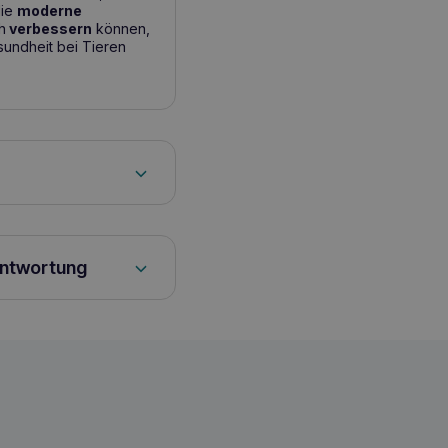
die
moderne
h
verbessern
können,
sundheit bei Tieren
n: 2 kg Katze: 1 Tabl.
d: 2 Tabl. 2 mal täglich
ultieren. Während der
antwortung