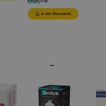
Katzen 120g
14,90
€
In den Warenkorb