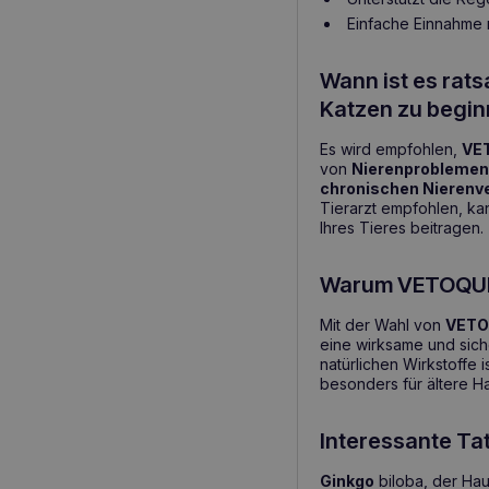
Einfache Einnahme 
Wann ist es rat
Katzen zu begi
Es wird empfohlen,
VET
von
Nierenprobleme
chronischen Nierenv
Tierarzt empfohlen, ka
Ihres Tieres beitragen.
Warum VETOQUIN
Mit der Wahl von
VETOQ
eine wirksame und sic
natürlichen Wirkstoffe 
besonders für ältere H
Interessante Ta
Ginkgo
biloba, der Haup