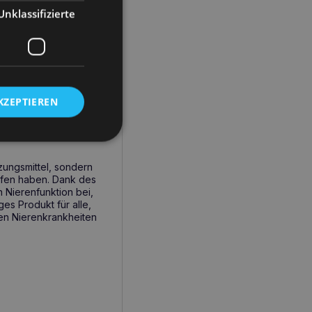
nzungsmittel
zur
Unklassifizierte
n und standardisierten
wurde speziell zur
inem der häufigsten
ren zu schützen und zu
t
Nierenversagen
KZEPTIEREN
 Katzen – der
nzungsmittel, sondern
fen haben. Dank des
 Nierenfunktion bei,
ges Produkt für alle,
en Nierenkrankheiten