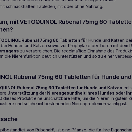
mit schmackhaften Tabletten, mit oder ohne Nahrung.
sam, mit VETOQUINOL Rubenal 75mg 60 Tablette
nnen?
OQUINOL Rubenal 75mg 60 Tabletten für
Hunde und Katzen bei
n
bei Hunden und Katzen sowie zur Prophylaxe bei Tieren mit dem R
ersagens
zu verabreichen. Die regelmäßige Einnahme des Produkts
nn die Nierenfunktion deutlich unterstützen und so zu einer verbess
OL Rubenal 75mg 60 Tabletten für Hunde und
UINOL Rubenal 75mg 60 Tabletten für Hunde und Katzen
ents
here
Unterstützung der Nierengesundheit Ihres Hundes oder Ihr
ist dieses Produkt eine unschätzbare Hilfe, um die Nieren in gutem Z
austiere und solche mit bestehenden Nierenproblemen wichtig ist.
tsache
tbestandteil von Rubenal®, ist eine Pflanze, die für ihre Eigenschaf