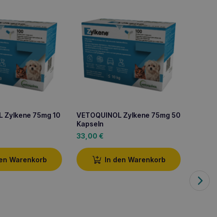
 Zylkene 75mg 10
VETOQUINOL Zylkene 75mg 50
VETOQ
Kapseln
Kapse
33,00
€
13,40
den Warenkorb
In den Warenkorb