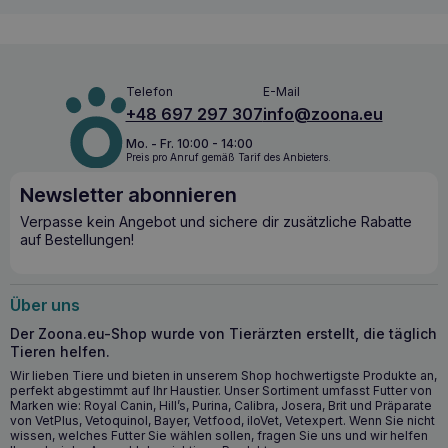
Fell
äußerst wichtig sind
.
EFAs helfen, Hautprozesse zu
regulieren, fördern die Regeneration und tragen zur
Erhaltung der Hautfeuchtigkeit und der Elastizität des Fells
bei.
Telefon
E-Mail
Wichtigste Vorteile für die Gesundheit
+48 697 297 307
info@zoona.eu
Unterstützt die Gesundheit der Haut und sorgt für einen
Mo. - Fr. 10:00 - 14:00
guten Zustand des Fells
Preis pro Anruf gemäß Tarif des Anbieters.
Hilft, dermatologische Symptome wie Trockenheit,
Newsletter abonnieren
schuppige Haut und übermäßigen Haarausfall zu
reduzieren
Verpasse kein Angebot und sichere dir zusätzliche Rabatte
auf Bestellungen!
Enthält essenzielle Fettsäuren, die für eine normale
Hautfunktion notwendig sind
Liefert essentielle Inhaltsstoffe, die in einer
Standardnahrung fehlen können
Über uns
Der Zoona.eu-Shop wurde von Tierärzten erstellt, die täglich
Wann sollten Sie mit der Einnahme
Tieren helfen.
vonVETPLUS Coatex Haut- und Fellkrankheiten
Wir lieben Tiere und bieten in unserem Shop hochwertigste Produkte an,
60 Kapseln beginnen?
perfekt abgestimmt auf Ihr Haustier. Unser Sortiment umfasst Futter von
Marken wie: Royal Canin, Hill’s, Purina, Calibra, Josera, Brit und Präparate
Die Einnahme von
VETPLUS Coatex Haut- und
von VetPlus, Vetoquinol, Bayer, Vetfood, iloVet, Vetexpert. Wenn Sie nicht
wissen, welches Futter Sie wählen sollen, fragen Sie uns und wir helfen
Fellkrankheiten 60 Kapseln
wird für Hunde und Katzen