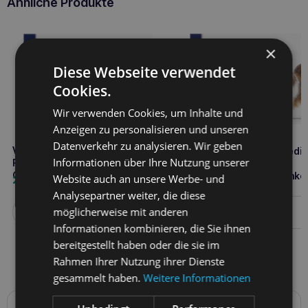
Ähnliche Produkte
×
Diese Webseite verwendet
Cookies.
Wir verwenden Cookies, um Inhalte und
Anzeigen zu personalisieren und unseren
Datenverkehr zu analysieren. Wir geben
VETPLUS SYNOQUIN kleine
VETPLUS SYNOQUIN medi
Informationen über Ihre Nutzung unserer
Rassen 30 Tabletten
breed 30 Tabletten zur
Gelenkunterstützung
Unterstützung der Gelenke
Website auch an unsere Werbe- und
21,50
€
22,90
€
Analysepartner weiter, die diese
möglicherweise mit anderen
Weiterlesen
Weiterlesen
Informationen kombinieren, die Sie ihnen
bereitgestellt haben oder die sie im
Rahmen Ihrer Nutzung ihrer Dienste
gesammelt haben.
Weitere Informationen
Details zur Konformität des Produkts mit den