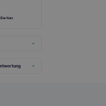
ie hier.
blette Anxitane M/L
ber einen Zeitraum von
antwortung
cht überschritten
 einem Napf verabreicht