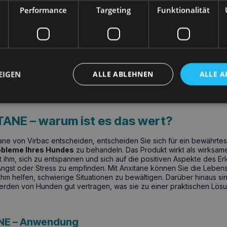
Performance
Targeting
Funktionalität
ung
ITANE MITTELGROSSER UND GROSSER 
 eine innovative
Stresstablette für Ihren Hund
, die speziell entwi
esssituationen zu unterstützen. Die Wirksamkeit dieses Produkts ma
EIGEN
ALLE ABLEHNEN
ALLE A
tfreies Beruhigungsmittel für Hunde
. Anxitan-Tabletten sind ei
über das Futter verabreicht werden, was sie zu einer äußerst prakt
ANE – warum ist es das wert?
ane von Virbac entscheiden, entscheiden Sie sich für ein bewährtes
obleme Ihres Hundes
zu behandeln. Das Produkt wirkt als wirksa
ft ihm, sich zu entspannen und sich auf die positiven Aspekte des Er
 Angst oder Stress zu empfinden. Mit Anxitane können Sie die Lebens
hm helfen, schwierige Situationen zu bewältigen. Darüber hinaus si
rden von Hunden gut vertragen, was sie zu einer praktischen Lösu
NE – Anwendung