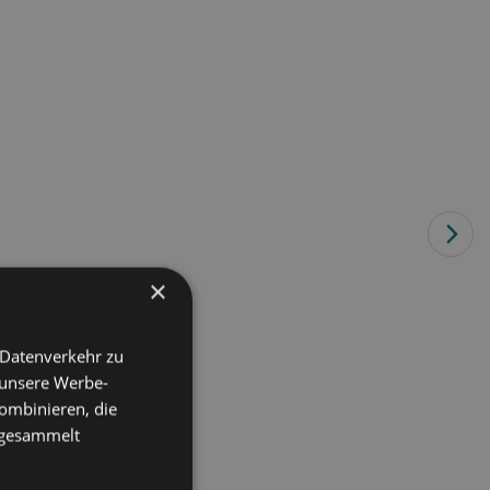
×
 Datenverkehr zu
 unsere Werbe-
ombinieren, die
e gesammelt