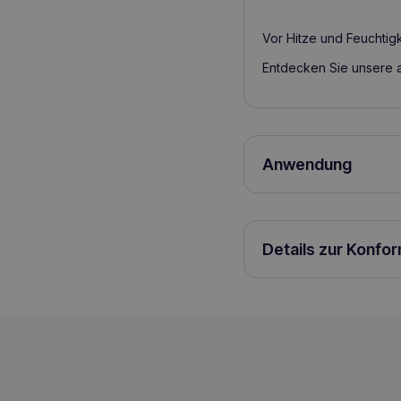
Vor Hitze und Feuchtigk
Entdecken Sie unsere 
Anwendung
10 kg < Hunde < 25 kg:
morgens und abends. Fü
Details zur Konfo
2 Monaten, wiederholen
werden. Anxitane ist ei
werden kann. Für weiter
VIRBAC Anxitane mittlerer und großer H
3597133075915