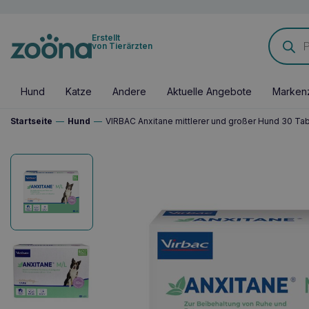
Products
Erstellt
search
von Tierärzten
Hund
Katze
Andere
Aktuelle Angebote
Marken
Startseite
—
Hund
—
VIRBAC Anxitane mittlerer und großer Hund 30 Tab