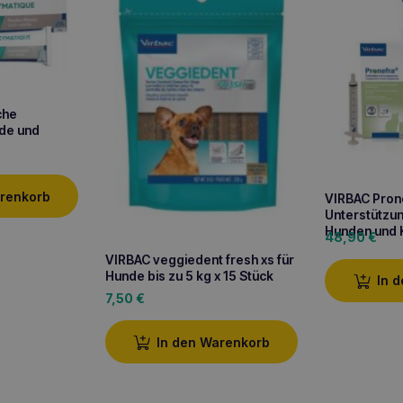
che
de und
arenkorb
VIRBAC Pron
Unterstützun
Hunden und 
48,90
€
VIRBAC veggiedent fresh xs für
Hunde bis zu 5 kg x 15 Stück
In 
7,50
€
In den Warenkorb