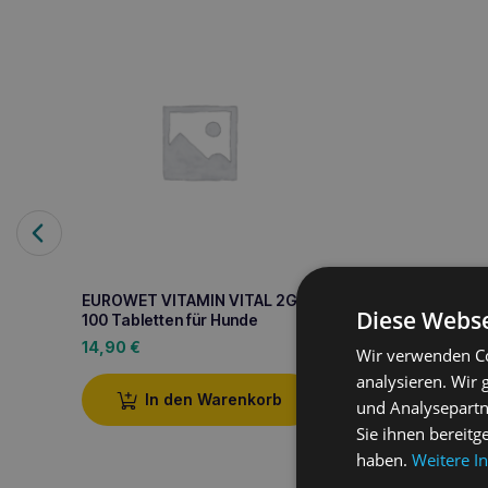
EUROWET VITAMIN VITAL 2G
Diese Webse
100 Tabletten für Hunde
14,90
€
Wir verwenden Co
analysieren. Wir
In den Warenkorb
und Analysepartn
Sie ihnen bereitg
haben.
Weitere I