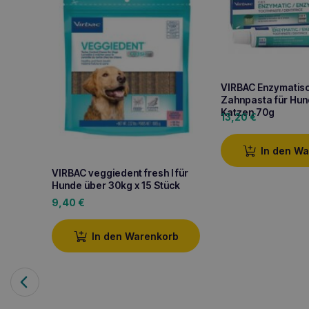
VIRBAC Enzymatis
Zahnpasta für Hun
Katzen 70g
13,20
€
In den W
VIRBAC veggiedent fresh l für
Hunde über 30kg x 15 Stück
9,40
€
In den Warenkorb