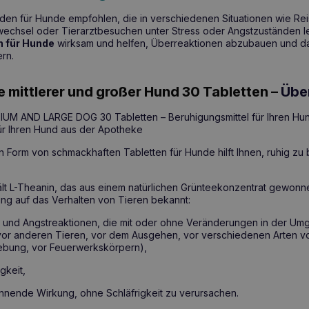
den für Hunde empfohlen, die in verschiedenen Situationen wie Rei
hsel oder Tierarztbesuchen unter Stress oder Angstzuständen lei
n für Hunde
wirksam und helfen, Überreaktionen abzubauen und da
rn.
 mittlerer und großer Hund 30 Tabletten –
Übe
M AND LARGE DOG 30 Tabletten – Beruhigungsmittel für Ihren Hun
ür Ihren Hund aus der Apotheke
n Form von schmackhaften Tabletten für Hunde hilft Ihnen, ruhig zu 
ält L-Theanin, das aus einem natürlichen Grünteekonzentrat gewonnen
ung auf das Verhalten von Tieren bekannt:
s- und Angstreaktionen, die mit oder ohne Veränderungen in der 
vor anderen Tieren, vor dem Ausgehen, vor verschiedenen Arten v
ebung, vor Feuerwerkskörpern),
gkeit,
nnende Wirkung, ohne Schläfrigkeit zu verursachen.