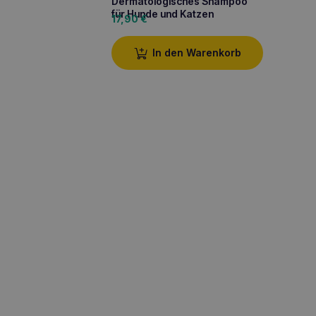
Dermatologisches Shampoo
für Hunde und Katzen
17,90
€
In den Warenkorb