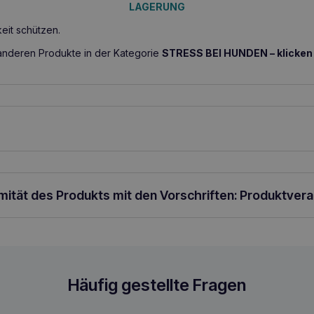
LAGERUNG
eit schützen.
anderen Produkte in der Kategorie
STRESS BEI HUNDEN – klicken S
DOSIERUNG
 ½ Tablette Anxitane M/L morgens und abends. Hunde > 25 kg: 1 Ta
r eine optimale Wirkung verwenden Sie Anxitane zweimal täglich ü
rmität des Produkts mit den Vorschriften: Produktver
 Sie die Anwendung bei Bedarf. Die empfohlene Tagesdosis darf ni
ne sehr schmackhafte Tablette, die leicht in der Handfläche oder in
e Informationen fragen Sie bitte Ihren Tierarzt.
und 30 Tabletten
Häufig gestellte Fragen