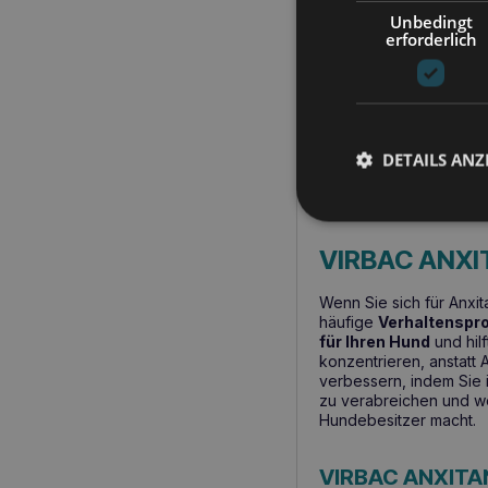
Unbedingt
Produktbeschreib
erforderlich
VIRBAC ANX
Anxitane von Virbac ist
und große Hunde in Str
DETAILS ANZ
häufigen Wahl als
rezep
und können direkt oder 
Hundebesitzer macht.
VIRBAC ANXIT
Wenn Sie sich für Anxit
häufige
Verhaltenspr
für Ihren Hund
und hil
konzentrieren, anstatt
verbessern, indem Sie i
zu verabreichen und we
Hundebesitzer macht.
VIRBAC ANXITA