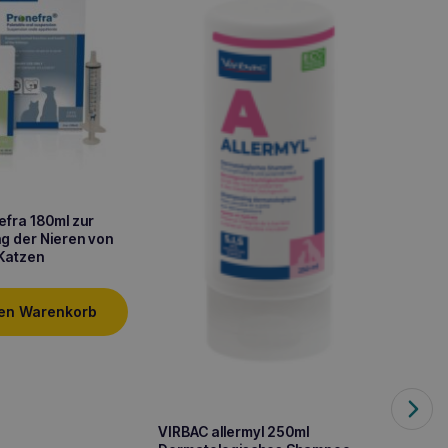
efra 180ml zur
g der Nieren von
Katzen
VIRBAC
Hunde 
den Warenkorb
9,20
VIRBAC allermyl 250ml