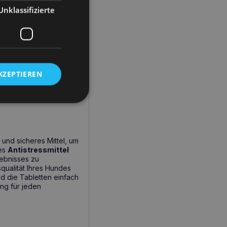
Unklassifizierte
HUND
ckelt wurde, um mittlere
cht es zu einer
KZEPTIEREN
nfach zu verabreichen
ischen Lösung für alle
 und sicheres Mittel, um
mes
Antistressmittel
lebnisses zu
qualität Ihres Hundes
nd die Tabletten einfach
ng für jeden