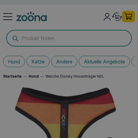
Products
search
Hund
Katze
Andere
Aktuelle Angebote
Startseite
—
Hund
—
Weiche Disney Hosenträger M/L