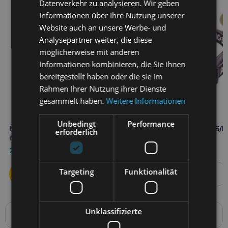
Datenverkehr zu analysieren. Wir geben
Informationen über Ihre Nutzung unserer
Website auch an unsere Werbe- und
Analysepartner weiter, die diese
möglicherweise mit anderen
Informationen kombinieren, die Sie ihnen
bereitgestellt haben oder die sie im
Rahmen Ihrer Nutzung ihrer Dienste
gesammelt haben.
Weitere Informationen
Unbedingt
Performance
FÜR FAN-HAUSTIERE batman
AC/DC Halsband Größe S/
erforderlich
mackintosh l
28,50
€
12,70
€
Targeting
Funktionalität
Weiterlesen
Unklassifizierte
Produktbeschreibung