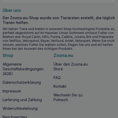
natürliche Zutaten füttern.
Über uns
Der Zoona.eu-Shop wurde von Tierärzten erstellt, die täglich
WOOLF Huhn und Rohhaut Twister 100g
–
Tieren helfen.
Verwaltung
Wir lieben Tiere und bieten in unserem Shop hochwertigste Produkte an,
perfekt abgestimmt auf Ihr Haustier. Unser Sortiment umfasst Futter von
Marken wie: Royal Canin, Hill’s, Purina, Calibra, Josera, Brit und Präparate
Wann können Sie mit der Fütterung des Leckerlis
von VetPlus, Vetoquinol, Bayer, Vetfood, iloVet, Vetexpert. Wenn Sie nicht
wissen, welches Futter Sie wählen sollen, fragen Sie uns und wir helfen
beginnen? Zu jeder Zeit. Das Leckerli ist ideal für Hunde
Ihnen bei der Auswahl des richtigen Produkts.
jeden Alters, vor allem für solche, die einen
abwechslungsreichen Geschmack in ihrer Ernährung
Shop
Zoona.eu
schätzen.
Allgemeine
Über den Zoona.eu
Geschäftsbedingungen
Store
(AGB)
WOOLF Huhn und Rohhaut Twister 100g – bis
FAQ
Datenschutzerklärung
zu wie viele Tage nach dem Öffnen
Kontakt
verbrauchen?
Impressum
Wechseln Sie zu
Lieferung und Zahlung
Polnisch
Die Leckerlis enthalten weder Konservierungs- noch
Farbstoffe, daher sollten sie nach dem Öffnen nicht länger
Widerrufsbelehrung
als 7 Tage im Kühlschrank aufbewahrt werden.
Beschwerden