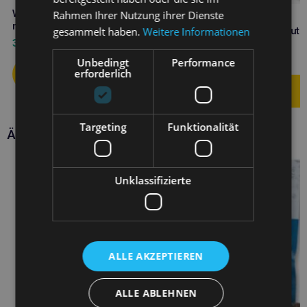
WOOLF großer Entenknochen
Rahmen Ihrer Nutzung ihrer Dienste
mit Karotte 100g
gesammelt haben.
Weitere Informationen
WOOLF Huhn und Rohhaut
Twister 100g
3,30
€
3,50
€
Unbedingt
Performance
erforderlich
Targeting
Funktionalität
Ähnliche Produkte
Unklassifizierte
ALLE AKZEPTIEREN
ALLE ABLEHNEN