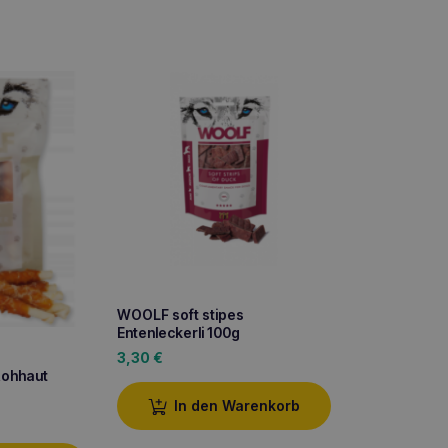
WOOLF soft stipes
Entenleckerli 100g
3,30
€
ohhaut
In den Warenkorb