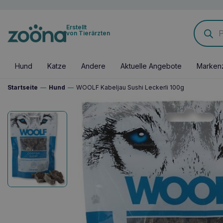
Products
Erstellt
search
von Tierärzten
Hund
Katze
Andere
Aktuelle Angebote
Marken
Startseite
—
Hund
—
WOOLF Kabeljau Sushi Leckerli 100g