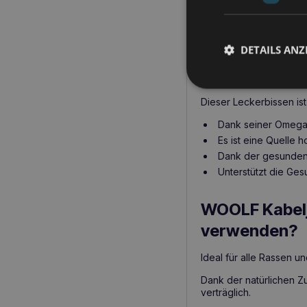
für Ihren Lieb
WOOLF Kabeljau Sushi
DETAILS ANZ
Großteil seiner Nährwer
WOOLF Kabeljau Sushi 
Dieser Leckerbissen ist
Dank seiner Omega-
Es ist eine Quelle 
Dank der gesunden 
Unterstützt die Ges
WOOLF Kabelja
verwenden?
Ideal für alle Rassen 
Dank der natürlichen Z
verträglich.