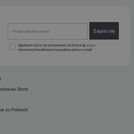
Zapisz się
Zgadzam się na otrzymywanie od Zoona Sp. z o.o.
informacji handlowych na podany adres e-mail
u
oona.eu Store
ie zu Polnisch