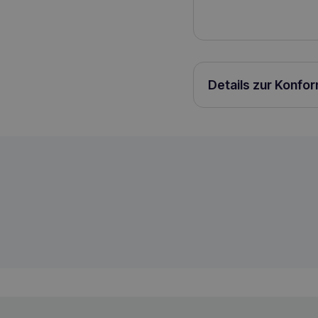
Details zur Konfo
WOOLF Kabeljau Sushi Leckerli 100g
8594178550075