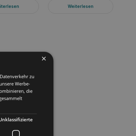
iterlesen
Weiterlesen
×
 Datenverkehr zu
 unsere Werbe-
en Erbe der asiatischen
ombinieren, die
thalten nur Kabeljau
e gesammelt
s Hundes schont. Ein
h die Möglichkeit gibt,
Unklassifizierte
hes Abenteuer