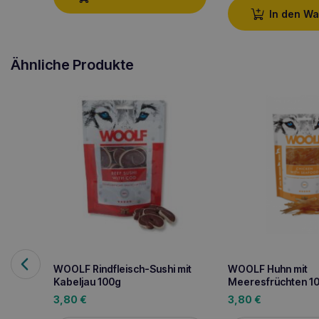
In den W
Ähnliche Produkte
WOOLF Rindfleisch-Sushi mit
WOOLF Huhn mit
Kabeljau 100g
Meeresfrüchten 1
3,80
€
3,80
€