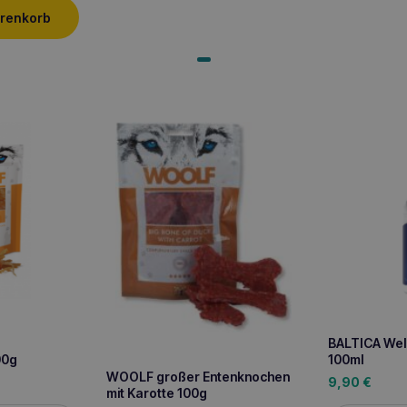
arenkorb
BALTICA Wel
00g
100ml
WOOLF großer Entenknochen
9,90
€
mit Karotte 100g