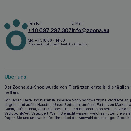
Telefon
E-Mail
+48 697 297 307
info@zoona.eu
Mo. - Fr. 10:00 - 14:00
Preis pro Anruf gemäß Tarif des Anbieters.
Über uns
Der Zoona.eu-Shop wurde von Tierärzten erstellt, die täglich
helfen.
Wir lieben Tiere und bieten in unserem Shop hochwertigste Produkte an, 
abgestimmt auf Ihr Haustier. Unser Sortiment umfasst Futter von Marken w
Canin, Hill’s, Purina, Calibra, Josera, Brit und Präparate von VetPlus, Vetoqu
Vetfood, iloVet, Vetexpert. Wenn Sie nicht wissen, welches Futter Sie wähl
fragen Sie uns und wir helfen Ihnen bei der Auswahl des richtigen Produkt