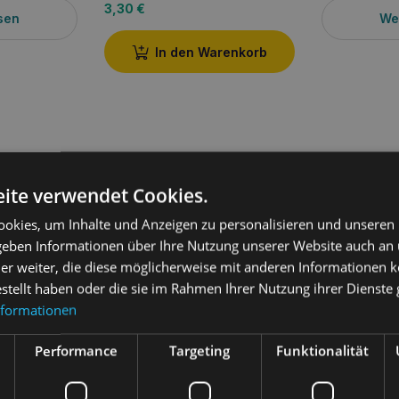
3,30
€
sen
We
In den Warenkorb
ite verwendet Cookies.
ung
okies, um Inhalte und Anzeigen zu personalisieren und unseren
 geben Informationen über Ihre Nutzung unserer Website auch an
treat 100g
ist ein einzigartiges Hundeleckerli, das vom kulinarisch
er weiter, die diese möglicherweise mit anderen Informationen k
ber auf die Bedürfnisse Ihres Hundes zugeschnitten ist. Die Zutaten en
estellt haben oder die sie im Rahmen Ihrer Nutzung ihrer Dienst
 der eine ausgezeichnete Proteinquelle darstellt und den Magen Ihre
nformationen
 Hund nicht nur mit wichtigen Nährstoffen versorgt, sondern ihm auc
isse zu erfahren.
 Leckerli 100g
für ausgewachsene Hunde ab 4 Monaten
Performance
Targeting
Funktionalität
au Sushi Leckerli 100g
– Ein kulinarisc