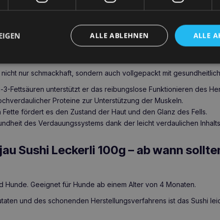
ling
 Leckerli 100g
Durch das schonende Trocknungsverfahren behält 
EIGEN
ALLE ABLEHNEN
ALLE A
te und erhält eine knusprige Textur, die Hunde lieben.
Leckerli 100g – Die wichtigsten gesundheitlichen Vorteile
 nicht nur schmackhaft, sondern auch vollgepackt mit gesundheitlich
3-Fettsäuren unterstützt er das reibungslose Funktionieren des Her
hochverdaulicher Proteine zur Unterstützung der Muskeln.
Fette fördert es den Zustand der Haut und den Glanz des Fells.
undheit des Verdauungssystems dank der leicht verdaulichen Inhalts
u Sushi Leckerli 100g – ab wann sollten
und Hunde. Geeignet für Hunde ab einem Alter von 4 Monaten.
utaten und des schonenden Herstellungsverfahrens ist das Sushi leic