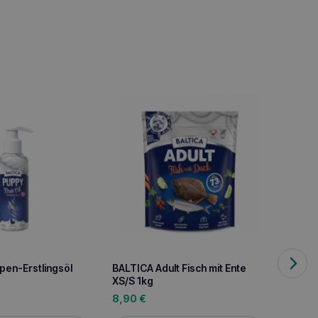
pen-Erstlingsöl
BALTICA Adult Fisch mit Ente
BALTI
XS/S 1kg
Hypoal
8,90
€
8,90