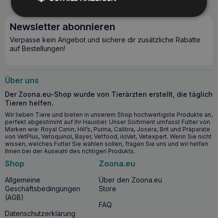
Mo. - Fr. 10:00 - 14:00
Preis pro Anruf gemäß Tarif des Anbieters.
Newsletter abonnieren
Verpasse kein Angebot und sichere dir zusätzliche Rabatte
auf Bestellungen!
Über uns
Der Zoona.eu-Shop wurde von Tierärzten erstellt, die täglich
Tieren helfen.
Wir lieben Tiere und bieten in unserem Shop hochwertigste Produkte an,
perfekt abgestimmt auf Ihr Haustier. Unser Sortiment umfasst Futter von
Marken wie: Royal Canin, Hill’s, Purina, Calibra, Josera, Brit und Präparate
von VetPlus, Vetoquinol, Bayer, Vetfood, iloVet, Vetexpert. Wenn Sie nicht
wissen, welches Futter Sie wählen sollen, fragen Sie uns und wir helfen
Ihnen bei der Auswahl des richtigen Produkts.
Shop
Zoona.eu
Allgemeine
Über den Zoona.eu
Geschäftsbedingungen
Store
(AGB)
FAQ
Datenschutzerklärung