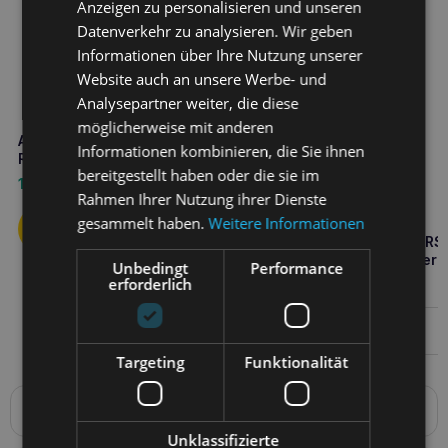
Anzeigen zu personalisieren und unseren
Datenverkehr zu analysieren. Wir geben
Informationen über Ihre Nutzung unserer
Website auch an unsere Werbe- und
Analysepartner weiter, die diese
möglicherweise mit anderen
Amiplay Hundestiefel Bristol S
Informationen kombinieren, die Sie ihnen
Rot
bereitgestellt haben oder die sie im
16,10
€
Rahmen Ihrer Nutzung ihrer Dienste
gesammelt haben.
Weitere Informationen
ZOOGGIES FUREVER HORS
500g COLOSTRUM Pulver
Unbedingt
Performance
erforderlich
23,90
€
Weiterlesen
Targeting
Funktionalität
Produktbeschreibung
ZOOGGIES FUREVER HORSE 2500g
ist ein
Unklassifizierte