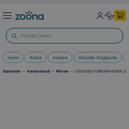
Products
search
Hund
Katze
Andere
Aktuelle Angebote
Startseite
—
Viehbestand
—
Pferde
—
ZOOGGIES FUREVER HORSE 25