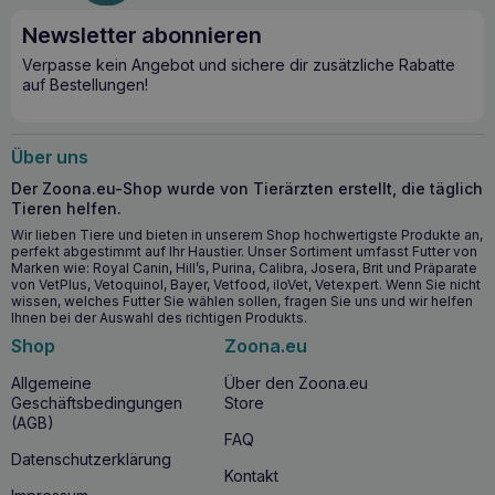
besonders für geschwächte oder wählerische Pferde
wichtig ist. Die Formel wird sowohl zur Vorbeugung als auch
Newsletter abonnieren
zur Rekonvaleszenz verwendet und unterstützt Pferde
Verpasse kein Angebot und sichere dir zusätzliche Rabatte
unterschiedlichen Alters und unterschiedlicher Bedürfnisse.
auf Bestellungen!
Wichtigste Vorteile für die Gesundheit
Unterstützt die natürliche Immunität des Körpers mit
Über uns
Colostrum bovinum.
Der Zoona.eu-Shop wurde von Tierärzten erstellt, die täglich
Schützt das Darmepithel und reduziert das Risiko von
Tieren helfen.
Durchfall und Darminfektionen.
Wir lieben Tiere und bieten in unserem Shop hochwertigste Produkte an,
perfekt abgestimmt auf Ihr Haustier. Unser Sortiment umfasst Futter von
Wirkt dank der Anwesenheit von Laktalbumin und
Marken wie: Royal Canin, Hill’s, Purina, Calibra, Josera, Brit und Präparate
Tryptophan stresshemmend.
von VetPlus, Vetoquinol, Bayer, Vetfood, iloVet, Vetexpert. Wenn Sie nicht
wissen, welches Futter Sie wählen sollen, fragen Sie uns und wir helfen
Verbessert die Attraktivität des Futters dank des natürlichen
Ihnen bei der Auswahl des richtigen Produkts.
Aromas des Kolostrums.
Shop
Zoona.eu
Wann ist es ratsam, ZOOGGIES FUREVER
Allgemeine
Über den Zoona.eu
HORSE 2500g zu verwenden?
Geschäftsbedingungen
Store
(AGB)
ZOOGGIES FUREVER HORSE 2500g
sollte bei
FAQ
geschwächtem Immunsystem
,
nach einer
Datenschutzerklärung
Antibiotikatherapie
und zur
Vorbeugung von
Kontakt
Atemwegsinfektionen
in die Ernährung von Pferden