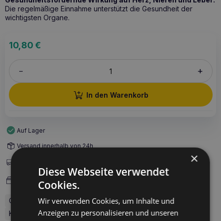
Die regelmäßige Einnahme unterstützt die Gesundheit der
wichtigsten Organe.
10,80
€
+
–
In den Warenkorb
Auf Lager
Versand innerhalb von 24h
×
Versandarten
Diese Webseite verwendet
Zahlungsarten
Cookies.
Wir verwenden Cookies, um Inhalte und
Größe des Tieres: Universal
Wiek zwierzęcia: Alle
Anzeigen zu personalisieren und unseren
Kapazität: 500 ml