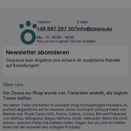
passt in eine hypoallergene Ernährung.
Wann ist es ratsam, mit der Einnahme von
Telefon
E-Mail
ZOONA Hanfsamenöl 500ml zu
+48 697 297 307
info@zoona.eu
beginnen?
Mo. - Fr. 10:00 - 14:00
Der Einsatz von
ZOONA Hanfsamenöl 500ml
ist eine
Preis pro Anruf gemäß Tarif des Anbieters.
Überlegung wert, wenn Sie bei Ihrem Haustier
Newsletter abonnieren
Hautprobleme oder eine Schwächung des Immunsystems
feststellen oder wenn Sie die tägliche Ernährung Ihres
Verpasse kein Angebot und sichere dir zusätzliche Rabatte
Tieres zusätzlich unterstützen möchten.
auf Bestellungen!
Die wichtigsten gesundheitlichen Vorteile von
Hanfsamenöl:
Über uns
Ausgewogenes Verhältnis von Omega-3- und
Der Zoona.eu-Shop wurde von Tierärzten erstellt, die täglich
Omega-6-Fettsäuren:
Sorgt für eine gesunde Haut,
Tieren helfen.
ein glänzendes Fell und ein optimales Funktionieren der
Wir lieben Tiere und bieten in unserem Shop hochwertigste Produkte an,
inneren Systeme des Körpers.
perfekt abgestimmt auf Ihr Haustier. Unser Sortiment umfasst Futter von
Unterstützung des Immunsystems:
Stärkt die
Marken wie: Royal Canin, Hill’s, Purina, Calibra, Josera, Brit und Präparate
von VetPlus, Vetoquinol, Bayer, Vetfood, iloVet, Vetexpert. Wenn Sie nicht
natürlichen Abwehrmechanismen des Körpers.
wissen, welches Futter Sie wählen sollen, fragen Sie uns und wir helfen
Verbessert die kardiovaskuläre Funktion:
Ihnen bei der Auswahl des richtigen Produkts.
Hanfsamenöl hat eine positive Wirkung auf die