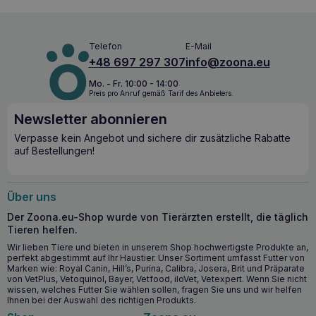
Gelenke, die für große Hunderassen von entscheidender
Bedeutung ist. Lachsöl, eine Quelle von Omega-3-
Fettsäuren, sorgt für eine gesunde Haut und ein gesundes
Telefon
E-Mail
Fell, während Präbiotika (MOS, FOS) und Beta-Glucane die
+48 697 297 307
info@zoona.eu
richtige Funktion des Verdauungs- und Immunsystems
unterstützen.
Mo. - Fr. 10:00 - 14:00
Preis pro Anruf gemäß Tarif des Anbieters.
Wichtigste gesundheitliche Vorteile
Newsletter abonnieren
Unterstützt gesundes Wachstum und gesunde
Verpasse kein Angebot und sichere dir zusätzliche Rabatte
Entwicklung durch einen hohen Anteil an tierischem
auf Bestellungen!
Eiweiß (80 %)
Knorpelschutzmittel (Glucosamin und Chondroitinsulfat)
unterstützen die Gesundheit der Gelenke und Knorpel
Über uns
Lachsöl, eine Quelle von Omega-3-Fettsäuren, fördert
die Gesundheit von Haut und Fell und wirkt
Der Zoona.eu-Shop wurde von Tierärzten erstellt, die täglich
entzündungshemmend
Tieren helfen.
Präbiotika (MOS, FOS) und Beta-Glucane unterstützen
Wir lieben Tiere und bieten in unserem Shop hochwertigste Produkte an,
die Darmmikroflora, das Verdauungssystem und das
perfekt abgestimmt auf Ihr Haustier. Unser Sortiment umfasst Futter von
Immunsystem
Marken wie: Royal Canin, Hill’s, Purina, Calibra, Josera, Brit und Präparate
von VetPlus, Vetoquinol, Bayer, Vetfood, iloVet, Vetexpert. Wenn Sie nicht
wissen, welches Futter Sie wählen sollen, fragen Sie uns und wir helfen
Ab wann sollten Sie CALIBRA Dog Premium
Ihnen bei der Auswahl des richtigen Produkts.