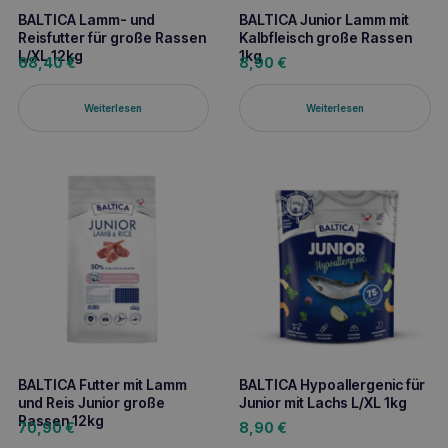
BALTICA Lamm- und
BALTICA Junior Lamm mit
Reisfutter für große Rassen
Kalbfleisch große Rassen
L/XL 12kg
1kg
68,40
€
8,90
€
Weiterlesen
Weiterlesen
BALTICA Futter mit Lamm
BALTICA Hypoallergenic für
und Reis Junior große
Junior mit Lachs L/XL 1kg
Rassen 12kg
70,90
€
8,90
€