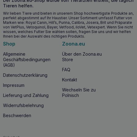
Der Zoona.eu-Shop wurde von Tierärzten erstellt, die täglich
Tieren helfen.
Wir lieben Tiere und bieten in unserem Shop hochwertigste Produkte an,
perfekt abgestimmt auf Ihr Haustier. Unser Sortiment umfasst Futter von
Marken wie: Royal Canin, Hill’s, Purina, Calibra, Josera, Brit und Präparate
von VetPlus, Vetoquinol, Bayer, Vetfood, iloVet, Vetexpert. Wenn Sie nicht
wissen, welches Futter Sie wählen sollen, fragen Sie uns und wir helfen
Ihnen bei der Auswahl des richtigen Produkts.
Shop
Zoona.eu
Allgemeine
Über den Zoona.eu
Geschäftsbedingungen
Store
(AGB)
FAQ
Datenschutzerklärung
Kontakt
Impressum
Wechseln Sie zu
Lieferung und Zahlung
Polnisch
Widerrufsbelehrung
Beschwerden