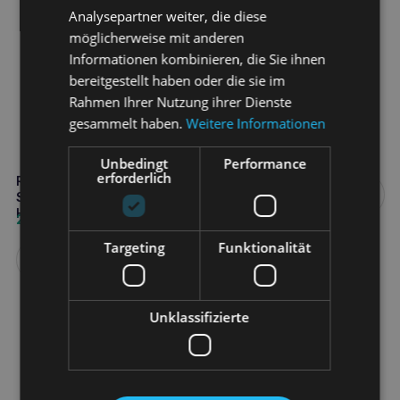
Analysepartner weiter, die diese
möglicherweise mit anderen
Informationen kombinieren, die Sie ihnen
bereitgestellt haben oder die sie im
Rahmen Ihrer Nutzung ihrer Dienste
BALTICA Welpenfutter mit
gesammelt haben.
Weitere Informationen
Ente und Lachs M/L 12kg
75,90
€
Unbedingt
Performance
erforderlich
ROYAL CANIN Deutscher
Weiterlesen
Schäferhund Welpe 3kg
Hundetrockenfutter
25,80
€
Targeting
Funktionalität
Weiterlesen
Unklassifizierte