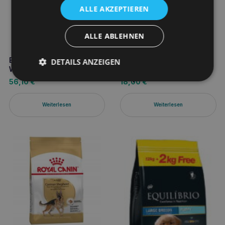
ALLE AKZEPTIEREN
ALLE ABLEHNEN
BALTICA Ente und Lachs
ROYAL CANIN Maxi Puppy
DETAILS ANZEIGEN
Welpenfutter L/XL 9kg
10x140g Nassfutter für
Welpen
56,10
€
18,00
€
Weiterlesen
Weiterlesen