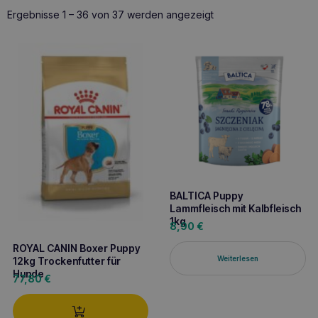
Nach
Ergebnisse 1 – 36 von 37 werden angezeigt
Beliebtheit
sortiert
BALTICA Puppy
Lammfleisch mit Kalbfleisch
1kg
8,90
€
ROYAL CANIN Boxer Puppy
Weiterlesen
12kg Trockenfutter für
Hunde
77,80
€