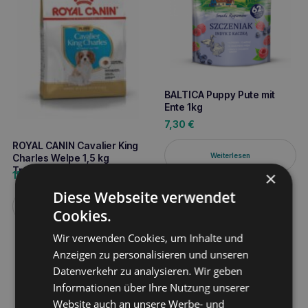
BALTICA Puppy Pute mit
Ente 1kg
7,30
€
ROYAL CANIN Cavalier King
Weiterlesen
Charles Welpe 1,5 kg
Trockenfutter für Hunde
×
15,60
€
Diese Webseite verwendet
Weiterlesen
Cookies.
Wir verwenden Cookies, um Inhalte und
Anzeigen zu personalisieren und unseren
Datenverkehr zu analysieren. Wir geben
Informationen über Ihre Nutzung unserer
Website auch an unsere Werbe- und