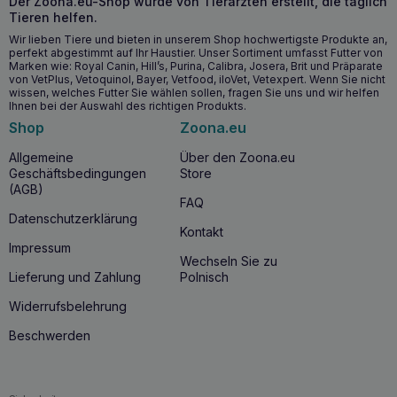
Der Zoona.eu-Shop wurde von Tierärzten erstellt, die täglich
Tieren helfen.
Wir lieben Tiere und bieten in unserem Shop hochwertigste Produkte an,
perfekt abgestimmt auf Ihr Haustier. Unser Sortiment umfasst Futter von
Marken wie: Royal Canin, Hill’s, Purina, Calibra, Josera, Brit und Präparate
von VetPlus, Vetoquinol, Bayer, Vetfood, iloVet, Vetexpert. Wenn Sie nicht
wissen, welches Futter Sie wählen sollen, fragen Sie uns und wir helfen
Ihnen bei der Auswahl des richtigen Produkts.
Shop
Zoona.eu
Allgemeine
Über den Zoona.eu
Geschäftsbedingungen
Store
(AGB)
FAQ
Datenschutzerklärung
Kontakt
Impressum
Wechseln Sie zu
Lieferung und Zahlung
Polnisch
Widerrufsbelehrung
Beschwerden