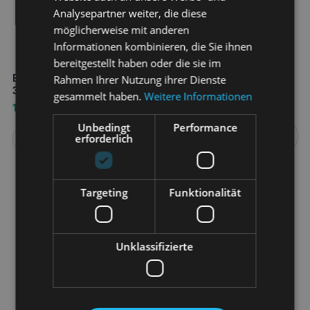
Analysepartner weiter, die diese
möglicherweise mit anderen
Informationen kombinieren, die Sie ihnen
bereitgestellt haben oder die sie im
NBF Gassen Artikrill Gatto
EUROWET Vita-Vet Gelenke
Rahmen Ihrer Nutzung ihrer Dienste
30 Kapseln
30 Tabletten für Katzen
gesammelt haben.
Weitere Informationen
44,30
€
10,20
€
Unbedingt
Performance
erforderlich
Weiterlesen
Weiterlesen
Targeting
Funktionalität
Unklassifizierte