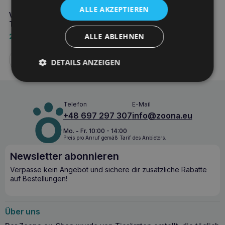
ALLE AKZEPTIEREN
VEBIOT arthroxan cat 30
Tabletten
ALLE ABLEHNEN
26,10
€
Weiterlesen
DETAILS ANZEIGEN
Telefon
E-Mail
+48 697 297 307
info@zoona.eu
Mo. - Fr. 10:00 - 14:00
Preis pro Anruf gemäß Tarif des Anbieters.
Newsletter abonnieren
Verpasse kein Angebot und sichere dir zusätzliche Rabatte
auf Bestellungen!
Über uns