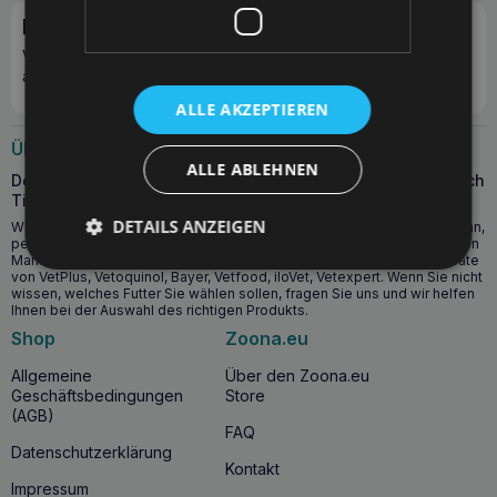
Newsletter abonnieren
Verpasse kein Angebot und sichere dir zusätzliche Rabatte
auf Bestellungen!
ALLE AKZEPTIEREN
Über uns
ALLE ABLEHNEN
Der Zoona.eu-Shop wurde von Tierärzten erstellt, die täglich
Tieren helfen.
DETAILS ANZEIGEN
Wir lieben Tiere und bieten in unserem Shop hochwertigste Produkte an,
perfekt abgestimmt auf Ihr Haustier. Unser Sortiment umfasst Futter von
Marken wie: Royal Canin, Hill’s, Purina, Calibra, Josera, Brit und Präparate
von VetPlus, Vetoquinol, Bayer, Vetfood, iloVet, Vetexpert. Wenn Sie nicht
wissen, welches Futter Sie wählen sollen, fragen Sie uns und wir helfen
Ihnen bei der Auswahl des richtigen Produkts.
Shop
Zoona.eu
Allgemeine
Über den Zoona.eu
Geschäftsbedingungen
Store
(AGB)
FAQ
Datenschutzerklärung
Kontakt
Impressum