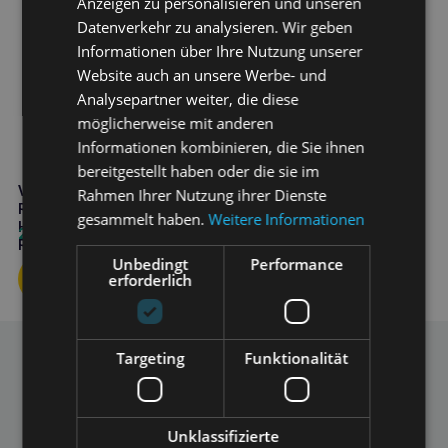
Anzeigen zu personalisieren und unseren
Datenverkehr zu analysieren. Wir geben
Informationen über Ihre Nutzung unserer
Website auch an unsere Werbe- und
Analysepartner weiter, die diese
möglicherweise mit anderen
Informationen kombinieren, die Sie ihnen
bereitgestellt haben oder die sie im
Vetfood TS Diet
Rahmen Ihrer Nutzung ihrer Dienste
Rekonvaleszenz 150g für
gesammelt haben.
Weitere Informationen
Hunde in der
26,30
€
Rekonvaleszenz
Unbedingt
Performance
erforderlich
Targeting
Funktionalität
Telefon
E-Mail
+48 697 297 307
info@zoona.eu
Mo. - Fr. 10:00 - 14:00
Unklassifizierte
Preis pro Anruf gemäß Tarif des Anbieters.