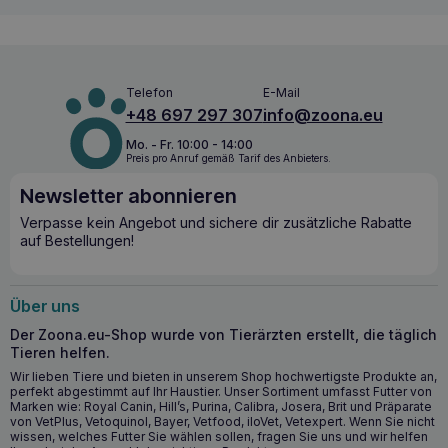
Umfassende Unterstützung für Welpen
ROYAL CANIN Cavalier King Charles Puppy
ist nicht nur
eine Unterstützung für das
Immunsystem
, sondern auch
ein Produkt, das für die richtige Funktion des
Herzens
und
Telefon
E-Mail
des
Verdauungssystems
des Welpen sorgt. Der Gehalt
+48 697 297 307
info@zoona.eu
an essentiellen Mineralien,
EPA- und DHA-Fettsäuren
,
Taurin
und
L-Carnitin
unterstützt eine
gesunde
Mo. - Fr. 10:00 - 14:00
Herzfunktion
. Die im Futter enthaltenen hochwertigen
Preis pro Anruf gemäß Tarif des Anbieters.
Proteine und Präbiotika unterstützen die Gesundheit des
Verdauungstrakts und das Gleichgewicht der bakteriellen
Newsletter abonnieren
Darmflora, was sich in einer normalen Kotqualität
Verpasse kein Angebot und sichere dir zusätzliche Rabatte
niederschlägt. Darüber hinaus trägt die spezielle
auf Bestellungen!
Krokettenformel dazu bei, das Risiko der Zahnsteinbildung
zu verringern und sorgt so für die Zahngesundheit des
Welpen.
Über uns
Wichtigste gesundheitliche Vorteile
Der Zoona.eu-Shop wurde von Tierärzten erstellt, die täglich
Tieren helfen.
Stärkung des Immunsystems durch einen
Antioxidantienkomplex
Wir lieben Tiere und bieten in unserem Shop hochwertigste Produkte an,
perfekt abgestimmt auf Ihr Haustier. Unser Sortiment umfasst Futter von
Unterstützung einer gesunden Herzfunktion durch einen
Marken wie: Royal Canin, Hill’s, Purina, Calibra, Josera, Brit und Präparate
angemessenen Gehalt an Mineralien und Fettsäuren
von VetPlus, Vetoquinol, Bayer, Vetfood, iloVet, Vetexpert. Wenn Sie nicht
wissen, welches Futter Sie wählen sollen, fragen Sie uns und wir helfen
Richtige Verdauung durch hochwertige Proteine und