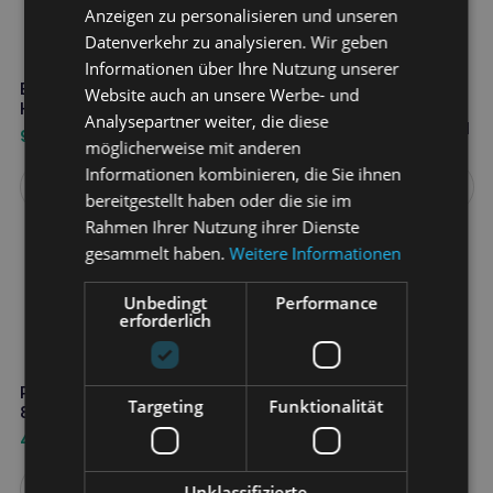
Anzeigen zu personalisieren und unseren
Datenverkehr zu analysieren. Wir geben
Informationen über Ihre Nutzung unserer
EUROWET Alu-derm 210ml
AMIWET
Website auch an unsere Werbe- und
Hautpflegepräparat
Trockenreinigungsschaum
Analysepartner weiter, die diese
für Hunde und Katzen 150ml
9,40
€
6,60
€
möglicherweise mit anderen
Informationen kombinieren, die Sie ihnen
Weiterlesen
Weiterlesen
bereitgestellt haben oder die sie im
Rahmen Ihrer Nutzung ihrer Dienste
gesammelt haben.
Weitere Informationen
Unbedingt
Performance
erforderlich
PROTEXIN DermalEase
Targeting
Funktionalität
8x2ml
44,60
€
Unklassifizierte
Weiterlesen