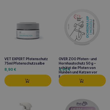
Beliebtheit
sortiert
VET EXPERT Pfotenschutz
OVER ZOO Pfoten- und
75ml Pfotenschutzsalbe
Hornhautschutz 50 g –
schützt die Pfoten von
8,90
€
4,90
€
Hunden und Katzen vor
Frostbeulen