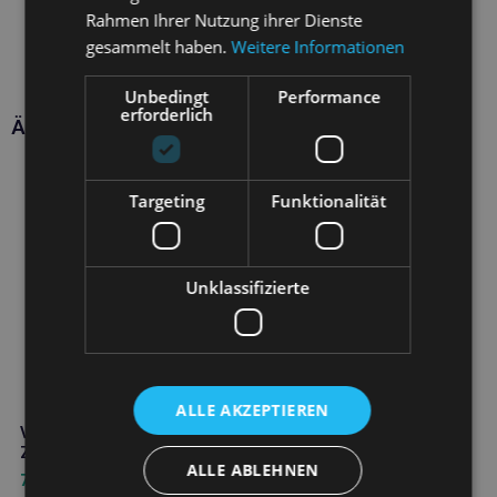
Rahmen Ihrer Nutzung ihrer Dienste
gesammelt haben.
Weitere Informationen
Unbedingt
Performance
erforderlich
Ähnliche Produkte
Targeting
Funktionalität
Unklassifizierte
ALLE AKZEPTIEREN
VETFOOD Zweikopf-
Zahnbürste Größe s
ALLE ABLEHNEN
7,40
€