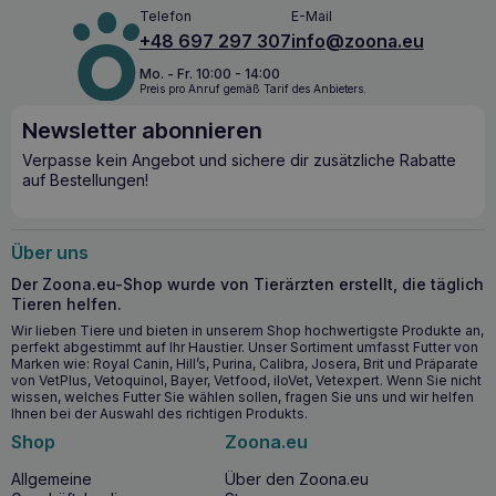
Harnstoff, die eine feuchtigkeitsspendende Wirkung auf die
Telefon
E-Mail
Haut des Hundes haben. Sie bilden eine Lipidschicht, die
+48 697 297 307
info@zoona.eu
die Haut des Hundes schützt und sie weniger anfällig für
Reizungen macht. Der Hafer im Shampoo hat gründlich
Mo. - Fr. 10:00 - 14:00
feuchtigkeitsspendende und regenerierende
Preis pro Anruf gemäß Tarif des Anbieters.
Eigenschaften und ist ein sehr häufiger Bestandteil von
Newsletter abonnieren
Baby- und Welpenshampoos.
Verpasse kein Angebot und sichere dir zusätzliche Rabatte
Das Shampoo ist hervorragend geeignet, um Reizungen zu
auf Bestellungen!
lindern, die Haut effektiv von Schmutz zu befreien und dem
Haar seine natürliche Geschmeidigkeit und seinen Glanz
zurückzugeben.
Über uns
Das Pflegeprodukt ist für Welpen und Hunde mit Allergien
geeignet.
Der Zoona.eu-Shop wurde von Tierärzten erstellt, die täglich
Das Shampoo eignet sich auch hervorragend für die Pflege
Tieren helfen.
gesunder Hunde, um unangenehme Gerüche zu beseitigen.
Wir lieben Tiere und bieten in unserem Shop hochwertigste Produkte an,
Nach der Anwendung des Shampoos duftet das Haar Ihres
perfekt abgestimmt auf Ihr Haustier. Unser Sortiment umfasst Futter von
Hundes frisch und lässt sich leichter kämmen. Dies alles ist
Marken wie: Royal Canin, Hill’s, Purina, Calibra, Josera, Brit und Präparate
von VetPlus, Vetoquinol, Bayer, Vetfood, iloVet, Vetexpert. Wenn Sie nicht
dem Zusatz eines Conditioners zu verdanken, der die
wissen, welches Futter Sie wählen sollen, fragen Sie uns und wir helfen
Pflege Ihres Hundes nach dem Baden erleichtert.
Ihnen bei der Auswahl des richtigen Produkts.
Zusammensetzung:
Shop
Zoona.eu
Aqua, Sodium Laureth Sulfate, Disodium Laureth
Allgemeine
Über den Zoona.eu
Sulfosuccinate, Lauryl Glucoside, Avena Sativa (Hafer)