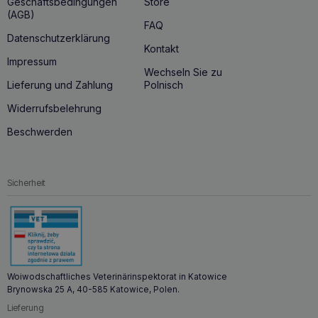
Geschäftsbedingungen
Store
Kernel Extract, Ricinus Communis (Castor) Seed Oil, PEG-7
(AGB)
Glyceryl Cocoate, Lauramidopropyl Betaine, Aloe
FAQ
Barbadensis Leaf Extract, Allantoin, Panthenol, Urea,
Datenschutzerklärung
Lanolin, Sodium Chloride, Sodium Benzoate.
Kontakt
Impressum
Wechseln Sie zu
Lieferung und Zahlung
Polnisch
Widerrufsbelehrung
Beschwerden
Sicherheit
Woiwodschaftliches Veterinärinspektorat in Katowice
Brynowska 25 A, 40-585 Katowice, Polen.
Lieferung