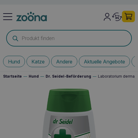
Products
search
Hund
Katze
Andere
Aktuelle Angebote
Startseite
—
Hund
—
Dr. Seidel-Beförderung
—
Laboratorium dermaph