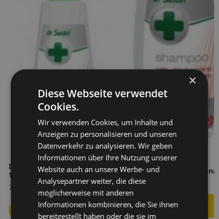
×
Diese Webseite verwendet
Cookies.
Wir verwenden Cookies, um Inhalte und
Anzeigen zu personalisieren und unseren
Datenverkehr zu analysieren. Wir geben
Informationen über Ihre Nutzung unserer
DR SEIDEL Shampoo mit
DR SEIDEL Chlorhexidin-Spray
Website auch an unsere Werbe- und
Chlorhexysin und Ketocona
100 ml
Analysepartner weiter, die diese
12,90
€
7,60
€
möglicherweise mit anderen
Informationen kombinieren, die Sie ihnen
bereitgestellt haben oder die sie im