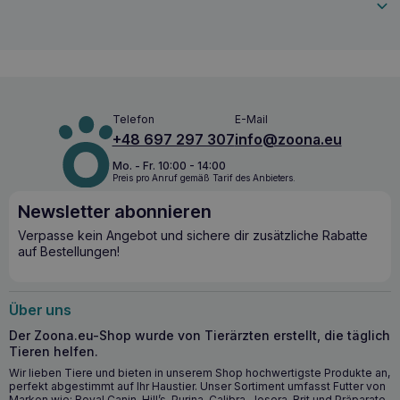
Verdauungssystem
Die Wirksamkeit von
VETFOOD Acid Balance 30 Kapseln
beruht auf der Kombination von Calciumcarbonat, das
schnell und stark wirkt, und Magnesiumcarbonat, das die
Wirkung verstärkt. Beide Salze sind für den Schutz der
Schleimhäute des Verdauungssystems entscheidend.
Darüber hinaus enthält das Produkt
Stärke
,
Inulin
und
Telefon
E-Mail
Grüntee-Extrakt
, die eine unterstützende Wirkung haben,
+48 697 297 307
info@zoona.eu
indem sie die Schleimhaut schützen und freie Radikale
neutralisieren.
Mo. - Fr. 10:00 - 14:00
Preis pro Anruf gemäß Tarif des Anbieters.
Die wichtigsten gesundheitlichen
Newsletter abonnieren
Vorteile: VETFOOD Acid Balance 30
Verpasse kein Angebot und sichere dir zusätzliche Rabatte
Kapseln
auf Bestellungen!
VETFOOD Acid Balance 30 Kapseln
versorgen die Tiere
mit natürlichen Inhaltsstoffen zur Unterstützung des
Über uns
Verdauungssystems.
Der Zoona.eu-Shop wurde von Tierärzten erstellt, die täglich
Effektive Neutralisierung von Salzsäure.
Tieren helfen.
Schutz der Schleimhäute von Speiseröhre, Magen und
Wir lieben Tiere und bieten in unserem Shop hochwertigste Produkte an,
Zwölffingerdarm.
perfekt abgestimmt auf Ihr Haustier. Unser Sortiment umfasst Futter von
Unterstützung der Funktion des Verdauungssystems.
Marken wie: Royal Canin, Hill’s, Purina, Calibra, Josera, Brit und Präparate