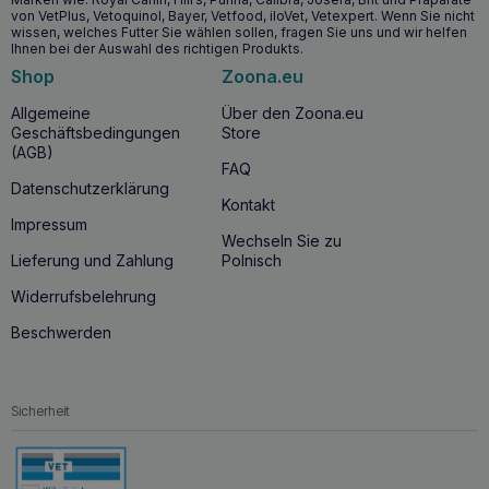
von VetPlus, Vetoquinol, Bayer, Vetfood, iloVet, Vetexpert. Wenn Sie nicht
Verringerung der schädlichen Auswirkungen der freien
wissen, welches Futter Sie wählen sollen, fragen Sie uns und wir helfen
Radikale.
Ihnen bei der Auswahl des richtigen Produkts.
Shop
Zoona.eu
Wann sollten Sie mit der Einnahme von
Allgemeine
Über den Zoona.eu
VETFOOD Acid Balance 30 Kapseln
Geschäftsbedingungen
Store
beginnen?
(AGB)
FAQ
VETFOOD Acid Balance 30 Kapseln
werden für Hunde
Datenschutzerklärung
und Katzen mit
erhöhtem Salzsäuregehalt
im Magensaft
Kontakt
und bei
Magen-Darm-Beschwerden
empfohlen. Es kann
Impressum
prophylaktisch oder als Teil einer unterstützenden
Wechseln Sie zu
Therapie bei unerwünschten Symptomen eingesetzt
Lieferung und Zahlung
Polnisch
werden.
Widerrufsbelehrung
Beschwerden
Sicherheit