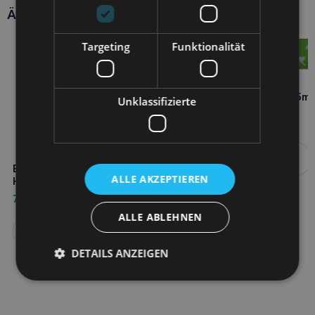
Ähnliche Produkte
Targeting
Funktionalität
BIOVICO sibone Paste 15ml
Unklassifizierte
17,20
€
Weiterlesen
BIOVICO sibone 10 Tabletten
ALLE AKZEPTIEREN
Hund Katze
7,80
€
ALLE ABLEHNEN
Weiterlesen
DETAILS ANZEIGEN