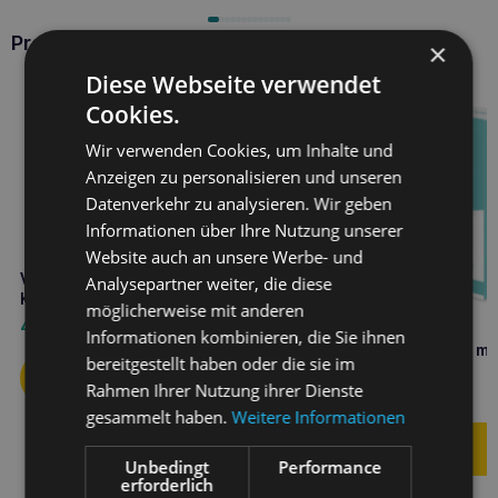
Produkte VETFOOD
×
Diese Webseite verwendet
Cookies.
Wir verwenden Cookies, um Inhalte und
Anzeigen zu personalisieren und unseren
Datenverkehr zu analysieren. Wir geben
Informationen über Ihre Nutzung unserer
Website auch an unsere Werbe- und
VETFOOD Amylactiv digest 120
Analysepartner weiter, die diese
Kapseln
möglicherweise mit anderen
47,50
€
Informationen kombinieren, die Sie ihnen
VETFOOD Flora Balance min
bereitgestellt haben oder die sie im
Kapseln
Rahmen Ihrer Nutzung ihrer Dienste
12,10
€
gesammelt haben.
Weitere Informationen
Unbedingt
Performance
erforderlich